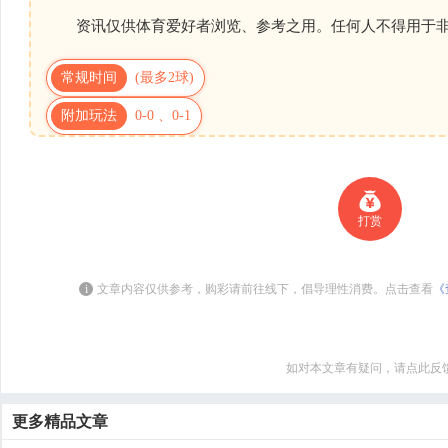
资讯仅供体育爱好者浏览、参考之用。任何人不得用于非
常规时间
(最多2球)
附加玩法
0-0 、0-1
打赏
i
文章内容仅供参考，购彩请前往线下，倡导理性消费。点击查看
《
如对本文章有疑问，请点此反
更多精品文章