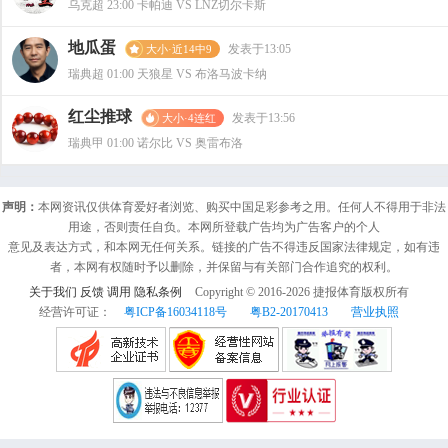
乌克超 23:00 卡帕迪 VS LNZ切尔卡斯
地瓜蛋
发表于13:05
大小·近14中9
瑞典超 01:00 天狼星 VS 布洛马波卡纳
红尘推球
发表于13:56
大小·4连红
瑞典甲 01:00 诺尔比 VS 奥雷布洛
声明：
本网资讯仅供体育爱好者浏览、购买中国足彩参考之用。任何人不得用于非法
用途，否则责任自负。本网所登载广告均为广告客户的个人
意见及表达方式，和本网无任何关系。链接的广告不得违反国家法律规定，如有违
者，本网有权随时予以删除，并保留与有关部门合作追究的权利。
关于我们
反馈
调用
隐私条例
Copyright © 2016-
2026
捷报体育版权所有
经营许可证：
粤ICP备16034118号
粤B2-20170413
营业执照