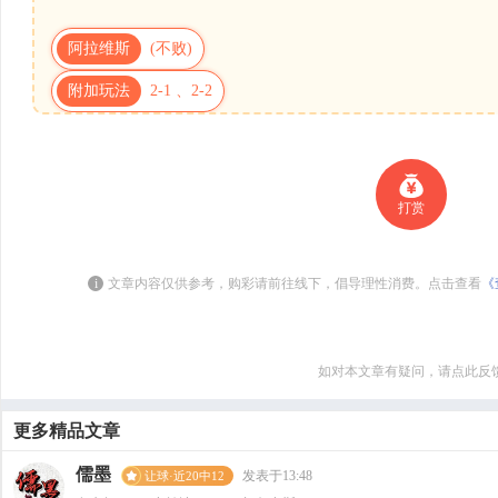
阿拉维斯
(不败)
附加玩法
2-1 、2-2
打赏
i
文章内容仅供参考，购彩请前往线下，倡导理性消费。点击查看
《
如对本文章有疑问，请点此反
更多精品文章
儒墨
发表于13:48
让球·近20中12