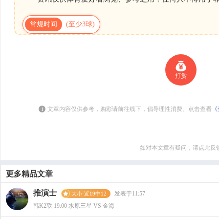
常规时间
(至少3球)
打赏
i
文章内容仅供参考，购彩请前往线下，倡导理性消费。点击查看
《
如对本文章有疑问，请点此反
更多精品文章
推演士
发表于11:57
大小·近19中12
韩K2联 19:00 水原三星 VS 金海