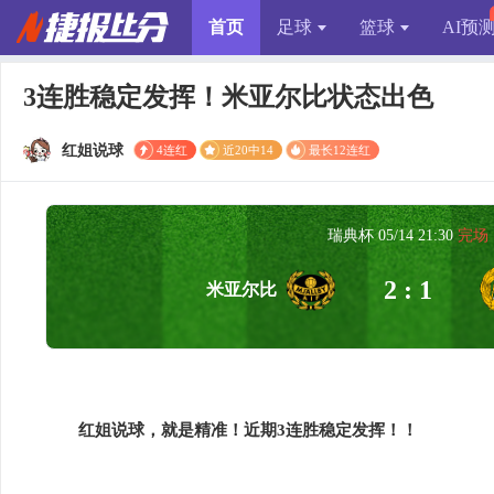
首页
足球
篮球
AI预
3连胜稳定发挥！米亚尔比状态出色
红姐说球
4连红
近20中14
最长12连红
瑞典杯 05/14 21:30
完场
2 : 1
米亚尔比
红姐说球，就是精准！近期3连胜稳定发挥！！