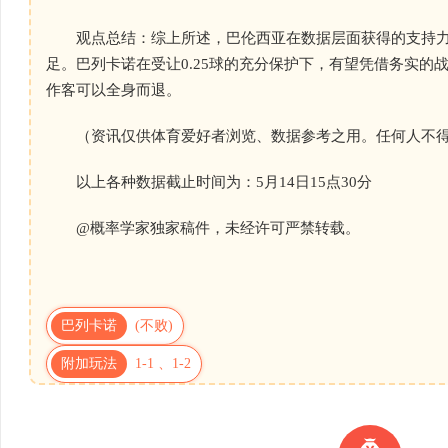
观点总结：综上所述，巴伦西亚在数据层面获得的支持力
足。巴列卡诺在受让0.25球的充分保护下，有望凭借务实的
作客可以全身而退。
（资讯仅供体育爱好者浏览、数据参考之用。任何人不得
以上各种数据截止时间为：5月14日15点30分
@概率学家独家稿件，未经许可严禁转载。
巴列卡诺
(不败)
附加玩法
1-1 、1-2