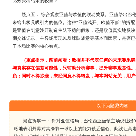
比分决出结果的较量？
疑点五： 综合观察亚值与欧值的联动关系。亚值给出巴伦西
未给出极具吸引力的低位。这种“亚值浅开、欧值不低”的搭
是亚值在刻意浅开制造主队不稳的假象，还是欧值真实地反映
期交锋记录、主客场表现以及球队战意等基本面因素，是否已
了本场比赛的核心看点。
（重点提示，阅前须看：数据并不代表任何的未来赛果确
与真实存在偏差可能性，只辅助分析赛事，提升赛事观赏性。
负；同时不得抄袭，未经同意不得转发，与本网站无关，用户
以下为隐藏内容
疑点拆解一： 针对亚值格局，巴伦西亚坐镇主场仅让出0.
晰地表明外界对其净剩一球以上的能力缺乏信心。此浅让高