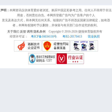
声明：
本网资讯仅供体育爱好者浏览、购买中国足彩参考之用。任何人不得用于非法
用途，否则责任自负。本网所登载广告均为广告客户的个人
意见及表达方式，和本网无任何关系。链接的广告不得违反国家法律规定，如有违
者，本网有权随时予以删除，并保留与有关部门合作追究的权利。
关于我们
反馈
调用
隐私条例
Copyright © 2016-
2026
捷报体育版权所有
经营许可证：
粤ICP备16034118号
粤B2-20170413
营业执照