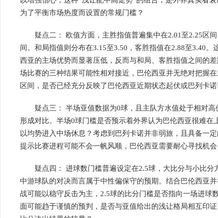
以增强信心，这种“浅让配中高走势”的组合，是外界真实看
为了平衡市场热度而设置的常规门槛？
疑点二： 欧值方面，主胜指值普遍集中在2.01至2.25区间
间。和局指值则分布在3.15至3.50，客胜指值在2.88至3.
西亚的主场优势而显著压低，反而与和局、客胜指值之间的差
场比赛的三种结果可能性相对接近，巴伦西亚并无绝对把握在
区间，是否已经充分反映了巴伦西亚近期状态起伏或巴列卡诺
疑点三： 半场亚值数据为0球，且主队方水值处于相对高位
形成对比。半场0球门槛是否预示着外界认为巴伦西亚很难在
以均势进入中场休息？考虑到巴列卡诺并非弱旅，且具备一定
提示比赛进程可能不会一帆风顺，巴伦西亚需要耐心寻找机会
疑点四： 进球数门槛普遍设定在2.5球，大比分与小比分
中游球队的对决而言属于中性偏保守的预期。结合巴伦西亚并
战可能以稳守反击为主，2.5球的比分门槛是否指向一场进球
面可能趋于谨慎的预判，是否与亚值给出的浅让格局相互印证