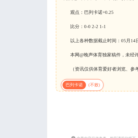
观点：巴列卡诺+0.25
比分：0-0 2-2 1-1
以上各种数据截止时间：05月14日
本网@晚声体育独家稿件，未经许
（资讯仅供体育爱好者浏览、参考
巴列卡诺
(不败)