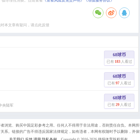
，倡导理性消费。点击查看
《查看风险及免责声明》
《增值服务协议》
如对本文章有疑问，请点此反馈
68球币
已有
183
人看过
68球币
已有
97
人看过
68球币
已有
29
人看过
亚中央陆军
好者浏览、购买中国足彩参考之用。任何人不得用于非法用途，否则责任自负。本网所
何关系。链接的广告不得违反国家法律规定，如有违者，本网有权随时予以删除，并保
关于我们
反馈
调用
隐私条例
Copyright © 2016-
2026
捷报体育版权所有