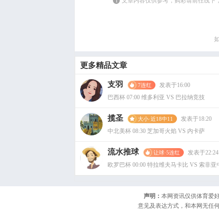
i
文章内容仅供参考，购彩请前往线下
更多精品文章
支羽
发表于16:00
7连红
巴西杯 07:00 维多利亚 VS 巴拉纳竞技
揽圣
发表于18:20
大小·近18中11
中北美杯 08:30 芝加哥火焰 VS 内卡萨
流水推球
发表于22:24
让球·5连红
欧罗巴杯 00:00 特拉维夫马卡比 VS 索非
声明：
本网资讯仅供体育爱
意见及表达方式，和本网无任