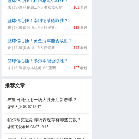
篮球信心捶！科伯恩能否取胜？
未 | 19:00 科伯恩... VS 洛京咸火焰
101
看过
篮球信心捶！南阿德莱德取胜？
未 | 18:30 南阿德... VS 科里斯...
118
看过
篮球信心捶！黄金海岸能否取胜？
未 | 17:30 黄金海... VS 伊普斯...
145
看过
篮球信心捶！墨尔本能否取胜？
未 | 16:30 墨尔本猛虎 VS 蓝调
127
看过
推荐文章
布鲁日能否用一场大胜开启新赛季？
@菜大少 08-07 18:47
帕尔蒂克近期赛场表现存有哪些变数？
@阿飞爱看球 08-07 19:15