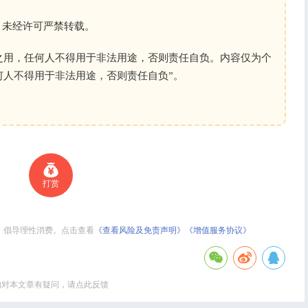
未经许可严禁转载。
用，任何人不得用于非法用途，否则责任自负。内容仅为个
何人不得用于非法用途，否则责任自负”。
打赏
，倡导理性消费。点击查看
《查看风险及免责声明》
《增值服务协议》
如对本文章有疑问，请点此反馈