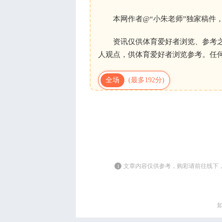
本网作者@“小朱老师”独家稿件，
资讯仅供体育爱好者浏览、参考之
人观点，供体育爱好者浏览参考。任
全场
(最多192分)
i
文章内容仅供参考，购彩请前往线下