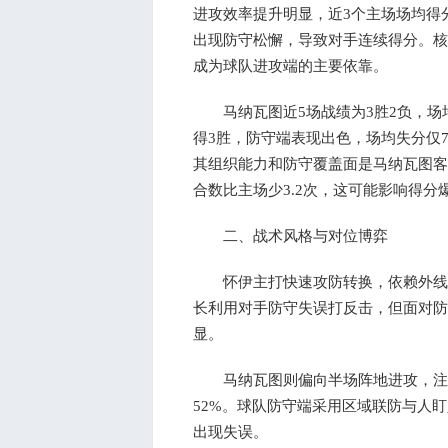
进攻效率提升明显，近3个主场场均得
出现防守松懈，导致对手连续得分。核
成为球队进攻端的主要依靠。
马纳瓦图近5场战绩为3胜2负，场均得
得3胜，防守端表现出色，场均失分仅7
其组织能力和防守覆盖面是马纳瓦图客
合数比主场少3.2次，这可能影响得分
二、战术风格与对位博弈
怀伊主打快速攻防转换，依赖外线投射
长利用对手防守失误打反击，但面对防
显。
马纳瓦图则偏向半场阵地进攻，注重
52%。球队防守端采用区域联防与人
出现失误。