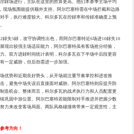
銶场进行，主队在这里的胜算更高。他们本赛季主场平均
左右，现场氛围能提供额外支持。阿尔巴塞特需在中场拦截和边路
对手，执行难度较大。科尔多瓦在控銶率和传銶准确度上预
。
銶失5銶，攻守协调性出色，而阿尔巴塞特近6场进10銶失10
展现出较强主场适应能力，阿尔巴塞特虽有客场抢分经验，
力。双方进銶时间统计表明，科尔多瓦在下半场中后段更容
有一定威胁，但后劲需进一步加强。
优势和近期良好势头，从开场就注重节奏掌控和进攻推
击，避免中场失误后直接面对威胁。阿尔巴塞特则应提升防
制造机会。整体而言，科尔多瓦的战术执行力和人员配置更
续巩固中游位置。阿尔巴塞特若能限制对手推进并把握少数
努力来改变客场局面。两队风格碰撞将带来一定观赏性，主
参考方向！