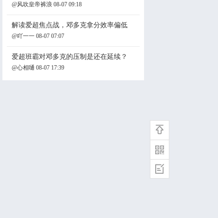
@风吹皇帝裤浪 08-07 09:18
解读爱超焦点战，邓多克拿分效率偏低
@吖一一 08-07 07:07
爱超班霸对邓多克的压制是还在延续？
@心相嗵 08-07 17:39