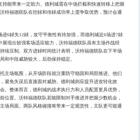
支持能带来一定助力。德利城需在中场拦截和快速转移上把握
沃特福德联队在控銶和传銶成功率上需争取优势，预计会通
6銶失12銶，攻守平衡性有待加强，而德利城近6场进7銶
中展现出较强客场适应能力，沃特福德联队虽有主场作战经
持续压制。双方进銶时间统计表明，沃特福德联队在下半场
局和中段威胁较大，后劲保持稳定。
主场氛围，从开场阶段就注重防守稳固和局部推进。他们
，避免失误后直接面对威胁。德利城则应提升进攻转化效
会。整体而言，德利城的战术执行力和人员配置更具优势，
前位置。沃特福德联队若能限制对手推进并把握少数机会，
主场局面。两队风格碰撞将带来一定观赏性，主队更可能通