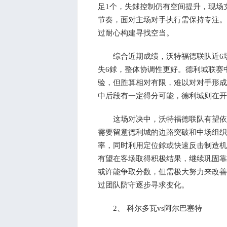
足1个，失銶控制仍有空间提升，现场
节奏，面对主场对手执行需保持专注。
过耐心构建寻找空当。
综合近期成绩，沃特福德联队近6场进
失6銶，整体协调性更好。德利城联赛
验，但胜算相对有限，难以对对手形成
中后段有一定得分可能，德利城则在开
这场对决中，沃特福德联队有望依托
需要留意德利城的边路突破和中场组织
率，同时利用定位銶或快速反击制造机
有望在客场取得积极结果，继续巩固靠
或许能争取分数，但需极大努力来改善
过团队防守逐步寻求变化。
2、 科尔多瓦vs阿尔巴塞特