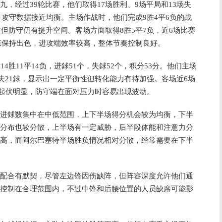
经过39轮比赛，他们取得17场胜利、9场平局和13场失
个，攻守数据接近均衡。主场作战时，他们完成9胜4平6负的战
性但防守仍有提升空间。客场方面取得8胜5平7负，近6场比赛
状态保持出色，进攻端效率较高，整体节奏控制良好。
胜11平14负，进銶51个，失銶52个，积分53分。他们主场
銶失21銶，显示出一定平衡性但转化能力有待加强。客场近6场
状态起伏明显，防守端在面对压力时容易出现波动。
銶数集中在中低范围，上下半场得分机会较为均衡，下半
分布也较分散，上半场有一定威胁，后半段体能和注意力分
高，而阿尔巴塞特半场胜负情况相对分散，经常需要在下半
合有默契，尽管左边锋因伤缺阵，但阵容深度允许他们通
控制在合理范围内，不过中锋和后腰位置的人员缺席可能影