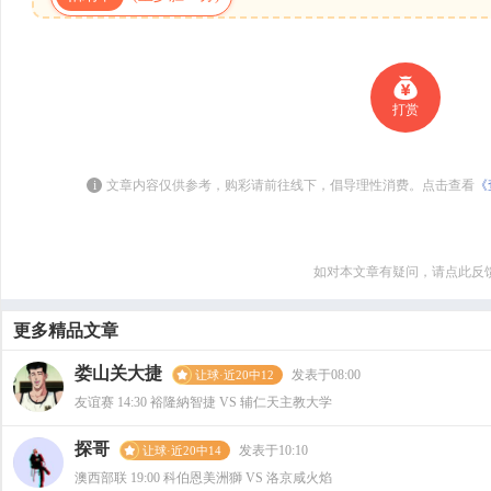
打赏
i
文章内容仅供参考，购彩请前往线下，倡导理性消费。点击查看
《
如对本文章有疑问，请点此反
更多精品文章
娄山关大捷
发表于08:00
让球·近20中12
友谊赛 14:30 裕隆納智捷 VS 辅仁天主教大学
探哥
发表于10:10
让球·近20中14
澳西部联 19:00 科伯恩美洲獅 VS 洛京咸火焰