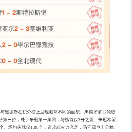
与黑德堡在积分榜上呈现截然不同的面貌。黑德堡前12轮取
分榜第三位，处于争冠第一集团，与榜首仅3分之差，争冠希望
3个、场均失球仅1.08个，进攻端火力充足，防守端也十分稳