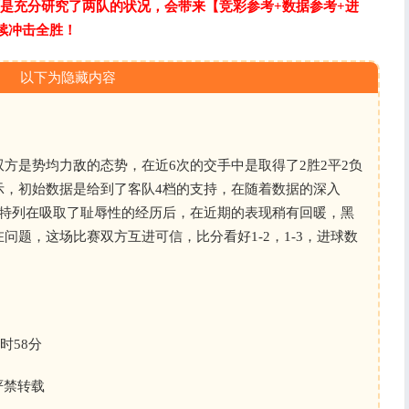
是充分研究了两队的状况，会带来【竞彩参考+数据参考+进
续冲击全胜！
以下为隐藏内容
是势均力敌的态势，在近6次的交手中是取得了2胜2平2负
示，初始数据是给到了客队4档的支持，在随着数据的深入
班特列在吸取了耻辱性的经历后，在近期的表现稍有回暖，黑
问题，这场比赛双方互进可信，比分看好1-2，1-3，进球数
时58分
禁转载