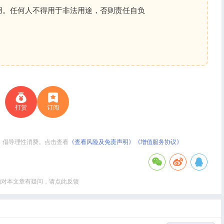
。任何人不得用于非法用途，否则责任自负
打赏
订阅
，倡导理性消费。点击查看
《查看风险及免责声明》
《增值服务协议》
如对本文章有疑问，请点此反馈