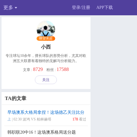
更多
登录/注册
APP下载
瞭望英超
小西
专注球坛10余年，擅长球队的形势分析，尤其对欧
洲五大联赛有着独特的见解与分析能力。
8729
17588
文章 :
粉丝 :
关注
TA的文章
早场澳系大格局拿捏！这场德乙关注比分
上
| 02:30 波鸿 VS 柏林赫塔
178
看过
韩职联20中16！这场澳系格局送分题