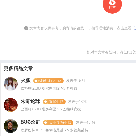
打赏
i
文章内容仅供参考，购彩请前往线下，倡导理性消费。点击查看
《
如对本文章有疑问，请点此反
更多精品文章
火狐
发表于10:34
让球·近19中13
欧协联 23:00 图尔库国际 VS 瓦杜兹
朱哥论球
发表于18:29
近19中12
巴西杯 07:00 维多利亚 VS 巴拉纳竞技
球坛盈哥
发表于17:46
大小·近20中13
欧罗巴杯 01:45 塞萨洛尼基 VS 安德莱赫特