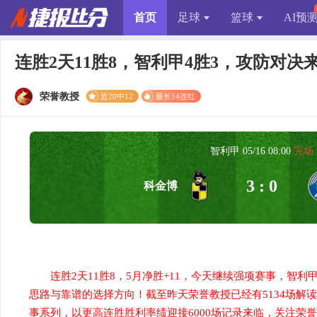
首页
足球
篮球
AI预
连胜2天11胜8，智利甲4胜3，攻防对决
荣誉教授
近20中12
最长14连红
智利甲 05/16 08:00
完场
3 : 0
科金博
连胜2天11胜8，5月净胜+11，今天继续强项赛事，智
思路与靠谱的选择方向！截至昨天荣誉教授已经有5134场解
事系列，以更高连胜胜利率绩迎接6000场记录来临，关注荣