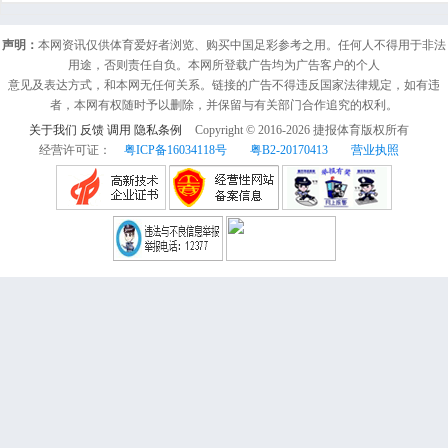
声明：
本网资讯仅供体育爱好者浏览、购买中国足彩参考之用。任何人不得用于非法
用途，否则责任自负。本网所登载广告均为广告客户的个人
意见及表达方式，和本网无任何关系。链接的广告不得违反国家法律规定，如有违
者，本网有权随时予以删除，并保留与有关部门合作追究的权利。
关于我们
反馈
调用
隐私条例
Copyright © 2016-
2026
捷报体育版权所有
经营许可证：
粤ICP备16034118号
粤B2-20170413
营业执照