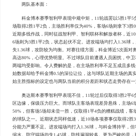
两队基本面：
科金博本赛季智利甲表现中规中矩，11轮战罢以5胜1平5负
场取得2胜1平2负，主场胜利率仅为40%，客场6场则拿下3
近期多线作战，同时征战智利甲、智利联杯和解放者杯，近10
6场则为3胜1平2负，状态起伏不定。进攻端场均打入1.36
失1.36球，攻防较为均衡。对赛往绩方面，科金博近5次面对
高达80%，心理优势明显。不过球队目前遭遇人员困扰，中
两端均受影响。令人费解的是，在主场胜利率不足五成且多线
始数据却给予科金博0.5的深位让位，这与球队近期主场的真
始主胜指标的设定也与两队当前的积分差距和状态走势存在一
奥达斯本赛季智利甲表现不佳，11轮过后仅取得3胜2平6负
区边缘，保级压力巨大。而球队主客场表现差异悬殊，主场6场
50%，但客场5场却未尝一胜，仅取得1平4负的糟糕战绩，客
的球队之一。近期状态同样低迷，近10场各项赛事仅取得2胜3
分能力严重不足。进攻端场均打入1.36球，与科金博持平，但
缩水。防守端场均失1.45球，防线漏洞较多。更为严峻的是