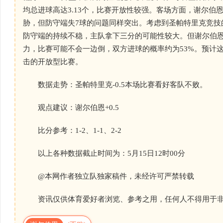
均总进球高达3.13个，比赛开放性较强。客场方面，谢尔伯
胁，但防守端失7球的问题同样突出。考虑到圣帕特里克竞技
防守端的持续不稳，主队拿下三分的可能性较大。但谢尔伯
力，比赛可能不会一边倒，双方进球的概率约为53%。预计
击的开放型比赛。
数据走势：圣帕特里克-0.5本场比赛看好客队不败。
观点建议：谢尔伯恩+0.5
比分参考：1-2、1-1、2-2
以上各种数据截止时间为：5月15日12时00分
@本网作者独立队独家稿件，未经许可严禁转载
资讯仅供体育爱好者浏览、参考之用，任何人不得用于非