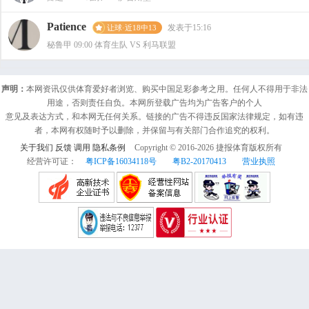
Patience
发表于15:16
让球·近18中13
秘鲁甲 09:00 体育生队 VS 利马联盟
声明：
本网资讯仅供体育爱好者浏览、购买中国足彩参考之用。任何人不得用于非法
用途，否则责任自负。本网所登载广告均为广告客户的个人
意见及表达方式，和本网无任何关系。链接的广告不得违反国家法律规定，如有违
者，本网有权随时予以删除，并保留与有关部门合作追究的权利。
关于我们
反馈
调用
隐私条例
Copyright © 2016-
2026
捷报体育版权所有
经营许可证：
粤ICP备16034118号
粤B2-20170413
营业执照