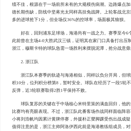
绩不佳，根源在于一场前所未有的大规模伤病潮。边路爆点加
德长期伤缺，防线中坚蒋光太同样高挂免战牌。上轮客战北京
多的进球抢下1分，但全场仅36%的控球率，场面极其狼狈。
好在，回到浦东足球场，海港尚有一战之力。赛季至今6个主
此前曾在主场4-0大胜武汉三镇，证明其在家门口具备打出压
浙江，穆斯卡特的球队急需一场胜利来摆脱泥潭，抢分战意毋
2. 浙江队
浙江队本赛季的轨迹与海港相似，同样以负分开局，但球队调
积10分，位列积分榜第8，暂时安全。球队在经历了一段5轮
反弹，近3轮联赛取得2胜1平保持不败。
球队复苏的关键在于中场核心米特里策的满血回归，他的
比赛均有亮眼表现。不过，浙江队此番客场作战同样面临阵容
小将刘浩帆均因累计黄牌停赛，外援朴正燮脚踝受伤出战成疑
值得注意的是，浙江主帅阿洛伊西此前是海港教练组成员，对