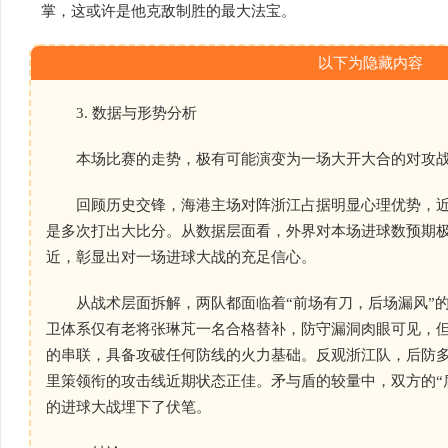
掌，这或许是他克敌制胜的最大法宝。
以下为隐藏内容
3. 数据与形势分析
本场比赛的走势，极有可能演变为一场大开大合的对攻
回顾历史交锋，海港主场对阵浙江占据明显心理优势，近7
是多次打出大比分。从数据层面看，外界对本场进球数预期极
近，彰显出对一场进球大战的充足信心。
从战术层面拆解，两队都面临着“前场有刀，后场漏风”的
卫体系仅有老将张琳芃一名合格替补，防守漏洞肉眼可见，
的串联，具备攻破任何防线的火力基础。反观浙江队，后防
里策领衔的攻击线近期状态正佳。矛与盾的较量中，双方的“
的进球大战埋下了伏笔。