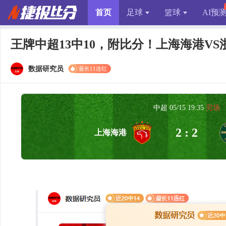
首页
足球
篮球
AI预
王牌中超13中10，附比分！上海海港VS
数据研究员
最长11连红
中超 05/15 19:35
完场
2 : 2
上海海港