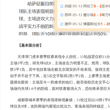
【基本面分析】
天津津门虎本赛季联赛表现令人担忧，11轮战罢仅积11分
主场3平2负，得失球6比8，主场攻击力明显不足。然而，球
胜3平1负，其中包括客场击败北京国安的不俗表现。值得注
似乎并不处于下风，近5次交手取得2胜1平2负，上赛季主场
题摆在眼前：主场至今一胜难求的他们，能否借助历史交手心
场场均失球1.6个的防线，面对联赛最强火力，恐怕将承受巨
成都蓉城本赛季的表现堪称现象级，11轮过后以10胜1平0
球仅失9球，攻防两端均展现出统治力。客场表现同样稳定，5个