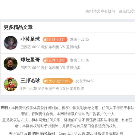
如对本文章有疑问，请点此反
更多精品文章
小莫足球
发表于22:15
让球·6连红
巴西乙 06:30 欧帕尔利奥 VS 圣贝纳多
球坛盈哥
发表于18:16
让球·4连红
巴西乙 06:30 欧帕尔利奥 VS 圣贝纳多
三邦论球
发表于04:52
大小·近18中12
阿甲 06:30 罗萨里奥中央 VS 阿尔多斯维
声明：
本网资讯仅供体育爱好者浏览、购买中国足彩参考之用。任何人不得用于非法
用途，否则责任自负。本网所登载广告均为广告客户的个人
意见及表达方式，和本网无任何关系。链接的广告不得违反国家法律规定，如有违
者，本网有权随时予以删除，并保留与有关部门合作追究的权利。
关于我们
反馈
调用
隐私条例
Copyright © 2016-
2026
捷报体育版权所有