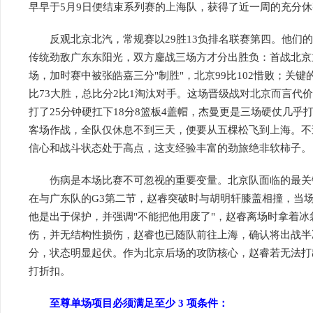
早早于5月9日便结束系列赛的上海队，获得了近一周的充分
反观北京北汽，常规赛以29胜13负排名联赛第四。他们的
传统劲敌广东东阳光，双方鏖战三场方才分出胜负：首战北京主
场，加时赛中被张皓嘉三分"制胜"，北京99比102惜败；关
比73大胜，总比分2比1淘汰对手。这场晋级战对北京而言代
打了25分钟硬扛下18分8篮板4盖帽，杰曼更是三场硬仗几乎打
客场作战，全队仅休息不到三天，便要从五棵松飞到上海。不
信心和战斗状态处于高点，这支经验丰富的劲旅绝非软柿子。
伤病是本场比赛不可忽视的重要变量。北京队面临的最关
在与广东队的G3第二节，赵睿突破时与胡明轩膝盖相撞，当
他是出于保护，并强调"不能把他用废了"，赵睿离场时拿着
伤，并无结构性损伤，赵睿也已随队前往上海，确认将出战半
分，状态明显起伏。作为北京后场的攻防核心，赵睿若无法打
打折扣。
至尊单场项目必须满足至少 3 项条件：