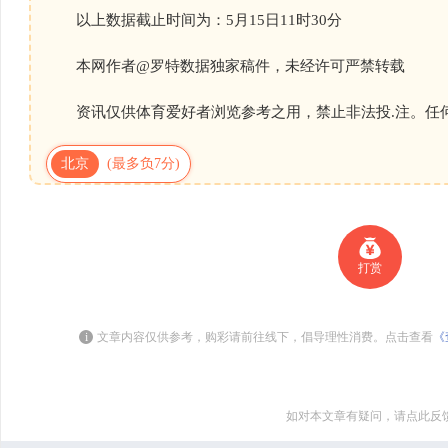
以上数据截止时间为：5月15日11时30分
本网作者@罗特数据独家稿件，未经许可严禁转载
资讯仅供体育爱好者浏览参考之用，禁止非法投.注。任何
北京
(最多负7分)
打赏
i
文章内容仅供参考，购彩请前往线下，倡导理性消费。点击查看
《
如对本文章有疑问，请点此反