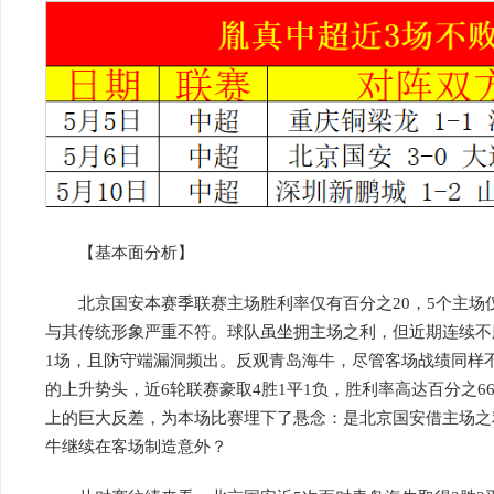
【基本面分析】
北京国安本赛季联赛主场胜利率仅有百分之20，5个主场仅
与其传统形象严重不符。球队虽坐拥主场之利，但近期连续不
1场，且防守端漏洞频出。反观青岛海牛，尽管客场战绩同样
的上升势头，近6轮联赛豪取4胜1平1负，胜利率高达百分之6
上的巨大反差，为本场比赛埋下了悬念：是北京国安借主场之
牛继续在客场制造意外？