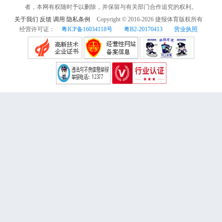
者，本网有权随时予以删除，并保留与有关部门合作追究的权利。
关于我们
反馈
调用
隐私条例
Copyright © 2016-
2026
捷报体育版权所有
经营许可证：
粤ICP备16034118号
粤B2-20170413
营业执照