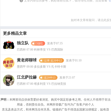
i
文章内容仅供参考，购彩请前往线下，倡导理性消费。点击查看
《
如对本文章有疑问，请点此反
更多精品文章
独立队
发表于07:35
3连红
巴西杯 07:00 科林蒂安 VS 巴西国际
黄老师聊球
发表于01:10
让球·近20中12
墨西甲 09:00 多拉多斯 VS 扎卡特卡斯
江北萨拉赫
发表于21:07
近20中13
巴西杯 07:00 维多利亚 VS 巴拉纳竞技
声明：
本网资讯仅供体育爱好者浏览、购买中国足彩参考之用。任何人不得用于非法
用途，否则责任自负。本网所登载广告均为广告客户的个人
意见及表达方式，和本网无任何关系。链接的广告不得违反国家法律规定，如有违