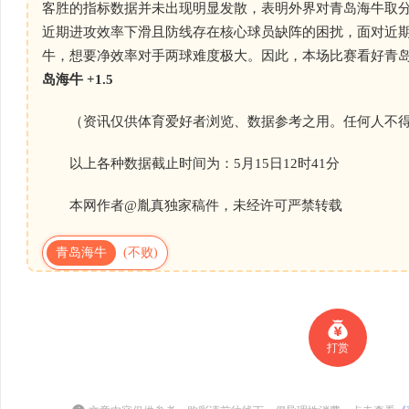
客胜的指标数据并未出现明显发散，表明外界对青岛海牛取
近期进攻效率下滑且防线存在核心球员缺阵的困扰，面对近
牛，想要净效率对手两球难度极大。因此，本场比赛看好青
岛海牛 +1.5
（资讯仅供体育爱好者浏览、数据参考之用。任何人不得
以上各种数据截止时间为：5月15日12时41分
本网作者@胤真独家稿件，未经许可严禁转载
青岛海牛
(不败)
打赏