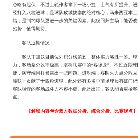
态略有起伏，不过上轮作客拿下一场小捷，士气有所提升。进
经打入八粒进球，是球队攻城拔寨的绝对核心，马来西亚本土
错，是制约球队更进一步的关键因素。此役回归主场，能否改
劣势，值得期待。
客队近期情况：
客队丁加奴目前位列积分榜第五，整体实力略胜一筹。球
力，客场拿分效率极高，堪称联赛中的“客场龙”。不过近期
捷，防守端同样暴露出一些问题。进攻端，客队火力点分散且
腰联手贡献了十四粒进球，此外还有多名中前场球员有破门记
客队强悍的客场战斗力不容小觑。此番出征，客队能否重拾客
点。
【解锁内容包含双方数据分析、综合分析、比赛观点】