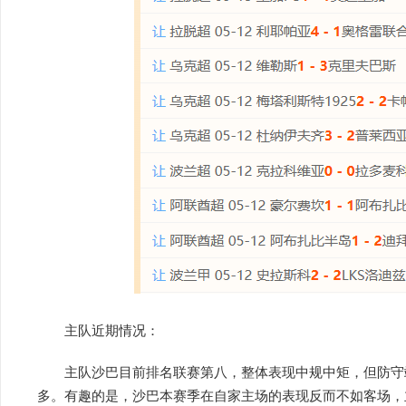
主队近期情况：
主队沙巴目前排名联赛第八，整体表现中规中矩，但防守
多。有趣的是，沙巴本赛季在自家主场的表现反而不如客场，