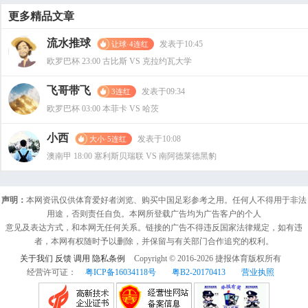
更多精品文章
流水推球
发表于10:45
让球·4连红
欧罗巴杯 23:00 古比斯 VS 克拉约瓦大学
飞哥带飞
发表于09:34
3连红
欧罗巴杯 03:00 本菲卡 VS 哈茨
小西
发表于10:08
大小·5连红
澳南甲 18:00 塞利斯贝瑞联 VS 南阿德莱德黑豹
声明：
本网资讯仅供体育爱好者浏览、购买中国足彩参考之用。任何人不得用于非法
用途，否则责任自负。本网所登载广告均为广告客户的个人
意见及表达方式，和本网无任何关系。链接的广告不得违反国家法律规定，如有违
者，本网有权随时予以删除，并保留与有关部门合作追究的权利。
关于我们
反馈
调用
隐私条例
Copyright © 2016-
2026
捷报体育版权所有
经营许可证：
粤ICP备16034118号
粤B2-20170413
营业执照