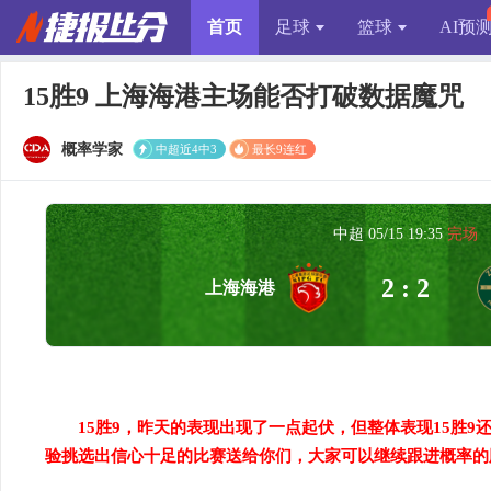
首页
足球
篮球
AI预
15胜9 上海海港主场能否打破数据魔咒
概率学家
中超近4中3
最长9连红
中超 05/15 19:35
完场
2 : 2
上海海港
15胜9，昨天的表现出现了一点起伏，但整体表现15胜
验挑选出信心十足的比赛送给你们，大家可以继续跟进概率的