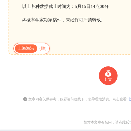
以上各种数据截止时间为：5月15日14点00分
@概率学家独家稿件，未经许可严禁转载。
上海海港
(胜)
打赏
i
文章内容仅供参考，购彩请前往线下，倡导理性消费。点击查看
《
如对本文章有疑问，请点此反