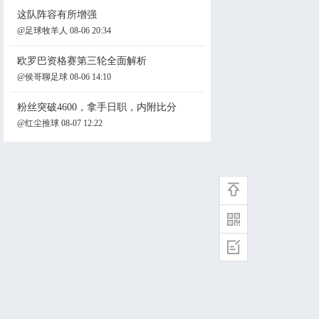
这队阵容有所增强
@足球牧羊人 08-06 20:34
欧罗巴资格赛第三轮全面解析
@侯哥聊足球 08-06 14:10
粉丝突破4600，拿手日职，内附比分
@红尘推球 08-07 12:22