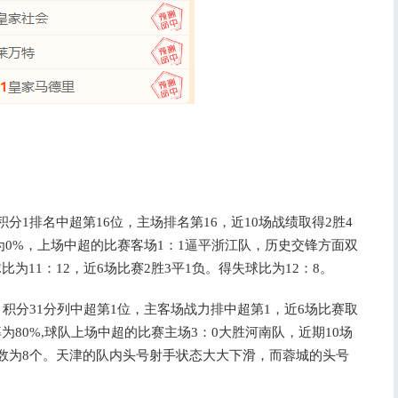
分1排名中超第16位，主场排名第16，近10场战绩取得2胜4
为0%，上场中超的比赛客场1：1逼平浙江队，历史交锋方面双
比为11：12，近6场比赛2胜3平1负。得失球比为12：8。
，积分31分列中超第1位，主客场战力排中超第1，近6场比赛取
为80%,球队上场中超的比赛主场3：0大胜河南队，近期10场
球数为8个。天津的队内头号射手状态大大下滑，而蓉城的头号