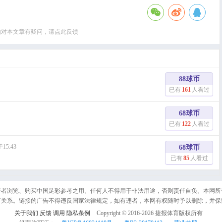
如对本文章有疑问，请点此反馈
88球币
已有
161
人看过
68球币
已有
122
人看过
15:43
68球币
已有
85
人看过
好者浏览、购买中国足彩参考之用。任何人不得用于非法用途，否则责任自负。本网所
何关系。链接的广告不得违反国家法律规定，如有违者，本网有权随时予以删除，并保
关于我们
反馈
调用
隐私条例
Copyright © 2016-
2026
捷报体育版权所有