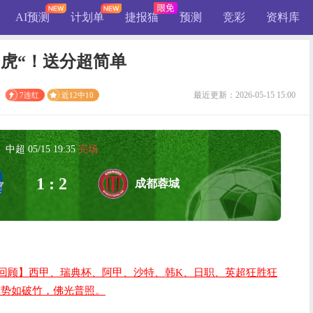
AI预测
计划单
捷报猫
预测
竞彩
资料库
”虎“！送分超简单
最近更新：2026-05-15 15:00
7连红
近12中10
中超 05/15 19:35
完场
1 : 2
成都蓉城
绩回顾】西甲、瑞典杯、阿甲、沙特、韩K、日职、英超狂胜狂
，势如破竹，佛光普照。