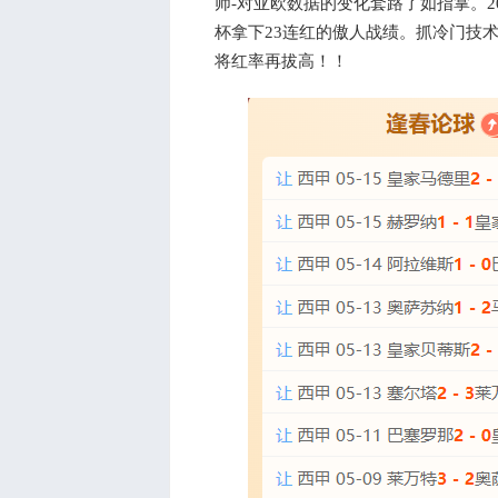
师-对亚欧数据的变化套路了如指掌。20
杯拿下23连红的傲人战绩。抓冷门技
将红率再拔高！！