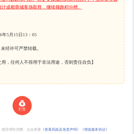
预计成都蓉城客场取胜，继续领跑积分榜。
5月15日13：05
未经许可严禁转载。
用，任何人不得用于非法用途，否则责任自负】
打赏
，倡导理性消费。点击查看
《查看风险及免责声明》
《增值服务协议》