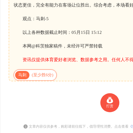
状态更佳，完全有能力在客场让位胜出。综合考虑，本场看
观点：马刺-5
以上各种数据截止时间：05月15日 15:12
本网@科茨独家稿件，未经许可严禁转载
资讯仅提供体育爱好者浏览、数据参考之用。任何人不得
马刺
(至少胜6分)
打赏
i
文章内容仅供参考，购彩请前往线下，倡导理性消费。点击查看
《