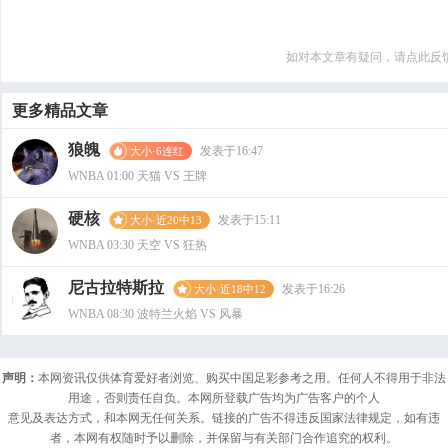
如对本文章有疑问，请点此反
更多精品文章
狼魄
发表于16:47
大小·6连红
WNBA 01:00 天猫 VS 王牌
硬核
发表于15:11
大小·近20中13
WNBA 03:30 天空 VS 狂热
尼古拉特斯拉
发表于16:26
大小·近18中12
WNBA 08:30 波特兰火焰 VS 风暴
声明：
本网资讯仅供体育爱好者浏览、购买中国足彩参考之用。任何人不得用于非法
用途，否则责任自负。本网所登载广告均为广告客户的个人
意见及表达方式，和本网无任何关系。链接的广告不得违反国家法律规定，如有违
者，本网有权随时予以删除，并保留与有关部门合作追究的权利。