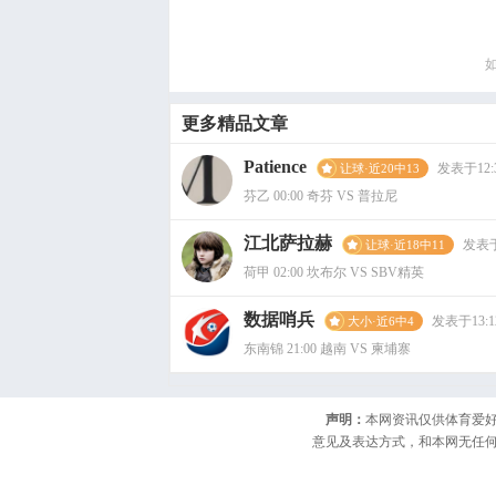
更多精品文章
Patience
发表于12:
让球·近20中13
芬乙 00:00 奇芬 VS 普拉尼
江北萨拉赫
发表于
让球·近18中11
荷甲 02:00 坎布尔 VS SBV精英
数据哨兵
发表于13:1
大小·近6中4
东南锦 21:00 越南 VS 柬埔寨
声明：
本网资讯仅供体育爱
意见及表达方式，和本网无任