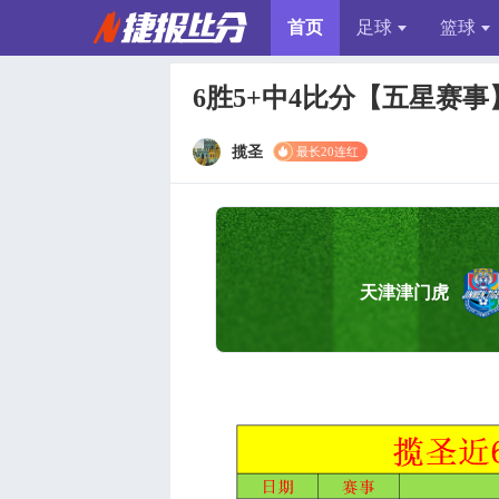
首页
足球
篮球
6胜5+中4比分【五星赛事
揽圣
最长20连红
天津津门虎