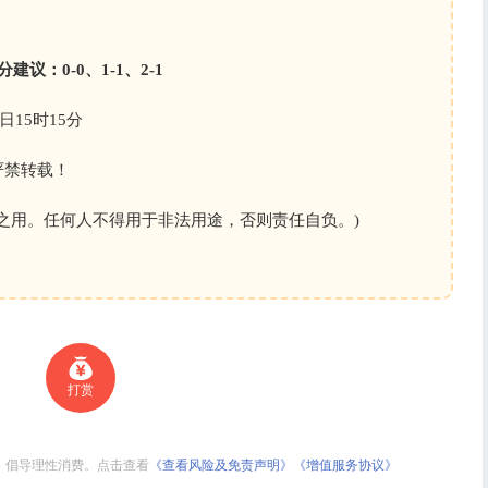
：0-0、1-1、2-1
15时15分
禁转载！
用。任何人不得用于非法用途，否则责任自负。)
打赏
，倡导理性消费。点击查看
《查看风险及免责声明》
《增值服务协议》