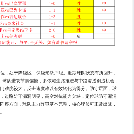
位，处于降级区，保级形势严峻。近期球队状态有所回升，
，球队进攻节奏偏慢，多依赖边路推进与中路渗透创造机会，
门难度较大，反击速度难以有效转化为得分。防守层面，球
，边路防守漏洞明显，高空对抗能力欠缺，定位球防守漏洞
阵容方面，球队主力阵容基本完整，核心球员可正常出战，
。