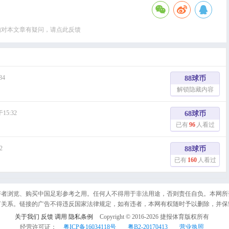
如对本文章有疑问，请点此反馈
34
88球币
解锁隐藏内容
15:32
68球币
已有
96
人看过
2
88球币
已有
160
人看过
好者浏览、购买中国足彩参考之用。任何人不得用于非法用途，否则责任自负。本网所
何关系。链接的广告不得违反国家法律规定，如有违者，本网有权随时予以删除，并保
关于我们
反馈
调用
隐私条例
Copyright © 2016-
2026
捷报体育版权所有
经营许可证：
粤ICP备16034118号
粤B2-20170413
营业执照