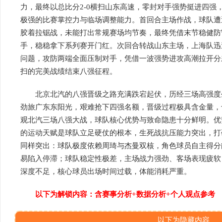
力，最终以总比分2-0横扫山东高速，零封对手强势挺进四强
极强的比赛掌控力与临场调整能力。首回合主场作战，球队遭
胶着拉锯战，未能打出常规赛场均节奏，最终凭借末节稳健防守
手，稳稳拿下系列赛开门红。次回合转战山东主场，上海队迅
问题，攻防两端全面压制对手，凭借一波强势进攻高潮拉开分差
扫的完美战绩结束八强征程。
北京北汽的八强晋级之路充满跌宕起伏，历经三场高强度生
劲旅广东东阳光，艰难抢下四强名额，晋级过程极具含金量，
观北汽三场八强大战，球队核心优势与致命隐患十分鲜明。优
的运动天赋是球队立足硬仗的根本，生死战抗压能力突出，打
同样突出：球队极度依赖周琦与杰曼双核，角色球员自主得分
易陷入停滞；球队稳定性极差，主场战力强劲、客场表现疲软
深度不足，核心球员出场时间过载，体能消耗严重。
以下为解锁内容：含赛事分析+数据分析+个人观点参考
以下为隐藏内容