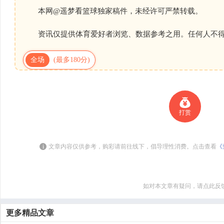
本网@遥梦看篮球独家稿件，未经许可严禁转载。
资讯仅提供体育爱好者浏览、数据参考之用。任何人不得
全场
(最多180分)
打赏
i
文章内容仅供参考，购彩请前往线下，倡导理性消费。点击查看
《
如对本文章有疑问，请点此反
更多精品文章