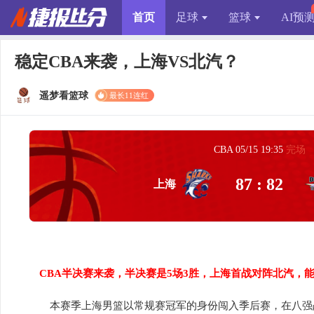
首页
足球
篮球
AI预
稳定CBA来袭，上海VS北汽？
遥梦看篮球
最长11连红
CBA 05/15 19:35
完场
87 : 82
上海
CBA半决赛来袭，半决赛是5场3胜，上海首战对阵北汽，
本赛季上海男篮以常规赛冠军的身份闯入季后赛，在八强