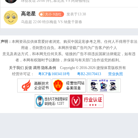
球会友谊 20:00 拜仁慕尼黑 VS 阿斯顿维拉
高老星
发表于13:38
大小·9连红
乌兹超 22:00 特尔梅兹 VS 纳曼干新春
声明：
本网资讯仅供体育爱好者浏览、购买中国足彩参考之用。任何人不得用于非法
用途，否则责任自负。本网所登载广告均为广告客户的个人
意见及表达方式，和本网无任何关系。链接的广告不得违反国家法律规定，如有违
者，本网有权随时予以删除，并保留与有关部门合作追究的权利。
关于我们
反馈
调用
隐私条例
Copyright © 2016-
2026
捷报体育版权所有
经营许可证：
粤ICP备16034118号
粤B2-20170413
营业执照