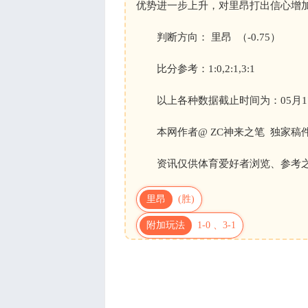
优势进一步上升，对里昂打出信心增加，本
判断方向： 里昂 （-0.75）
比分参考：1:0,2:1,3:1
以上各种数据截止时间为：05月17
本网作者@ ZC神来之笔 独家稿
资讯仅供体育爱好者浏览、参考之
里昂
(胜)
附加玩法
1-0 、3-1