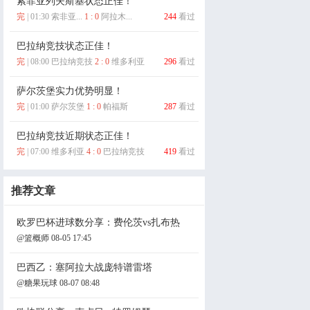
索菲亚列夫斯基状态正佳！
完
| 01:30 索非亚...
1 : 0
阿拉木...
244
看过
巴拉纳竞技状态正佳！
完
| 08:00 巴拉纳竞技
2 : 0
维多利亚
296
看过
萨尔茨堡实力优势明显！
完
| 01:00 萨尔茨堡
1 : 0
帕福斯
287
看过
巴拉纳竞技近期状态正佳！
完
| 07:00 维多利亚
4 : 0
巴拉纳竞技
419
看过
推荐文章
欧罗巴杯进球数分享：费伦茨vs扎布热
@篮概师 08-05 17:45
巴西乙：塞阿拉大战庞特谱雷塔
@糖果玩球 08-07 08:48