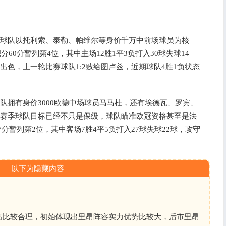
队以托利索、泰勒、帕维尔等身价千万中前场球员为核
分60分暂列第4位，其中主场12胜1平3负打入30球失球14
色，上一轮比赛球队1:2败给图卢兹，近期球队4胜1负状态
拥有身价3000欧德中场球员马马杜，还有埃德瓦、罗宾、
赛季球队目标已经不只是保级，球队瞄准欧冠资格甚至是法
7分暂列第2位，其中客场7胜4平5负打入27球失球22球，攻守
以下为隐藏内容
比较合理，初始体现出里昂阵容实力优势比较大，后市里昂