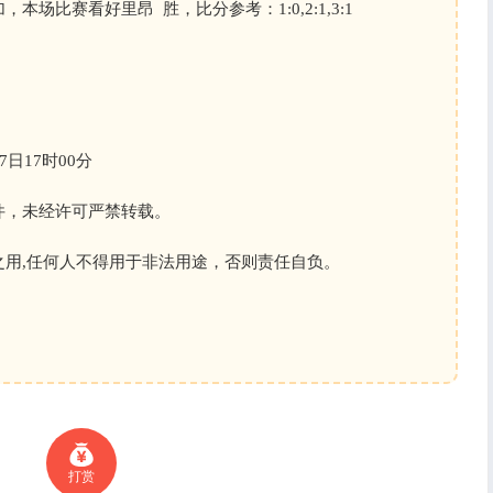
场比赛看好里昂 胜，比分参考：1:0,2:1,3:1
日17时00分
件，未经许可严禁转载。
用,任何人不得用于非法用途，否则责任自负。
打赏