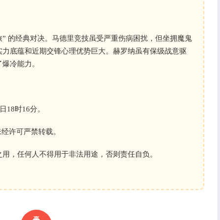
” 的经典对决。马德里竞技虽受严重伤病困扰，但坐拥魔鬼
实力底蕴和近期交锋心理优势巨大。赫罗纳虽有保级战意驱
了爆冷能力。
18时16分。
经许可严禁转载。
用，任何人不得用于非法用途，否则责任自负。