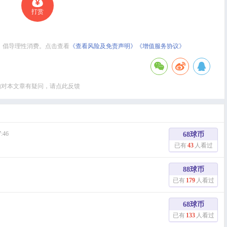
打赏
，倡导理性消费。点击查看
《查看风险及免责声明》
《增值服务协议》
如对本文章有疑问，请点此反馈
:46
68球币
已有
43
人看过
88球币
已有
179
人看过
68球币
已有
133
人看过