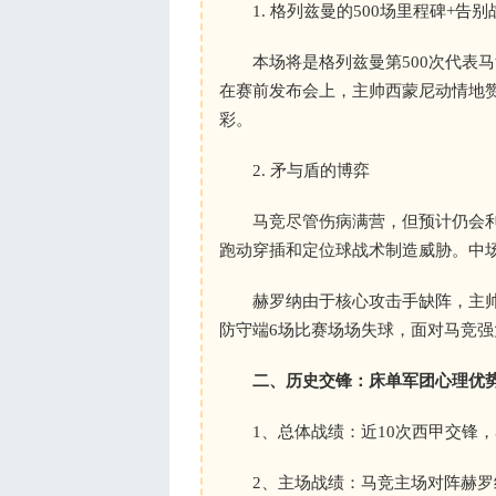
1. 格列兹曼的500场里程碑+告别
本场将是格列兹曼第500次代表马
在赛前发布会上，主帅西蒙尼动情地
彩。
2. 矛与盾的博弈
马竞尽管伤病满营，但预计仍会利
跑动穿插和定位球战术制造威胁。中
赫罗纳由于核心攻击手缺阵，主帅
防守端6场比赛场场失球，面对马竞
二、历史交锋：床单军团心理优
1、总体战绩：近10次西甲交锋，马
2、主场战绩：马竞主场对阵赫罗纳