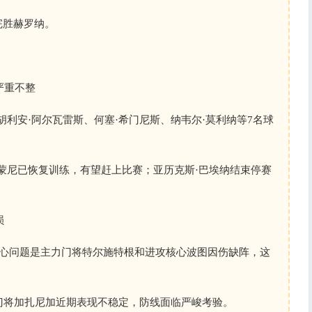
完胜赫罗纳。
严重不整
安·阿尔瓦雷斯、何塞·希门尼斯、纳韦尔·莫利纳等7名球
尼已恢复训练，有望赶上比赛；亚历克斯·巴埃纳结束停赛
损
问题是主力门将特尔施特根和进攻核心波图因伤缺阵，这
将加扎尼加近期表现不稳定，防线面临严峻考验。