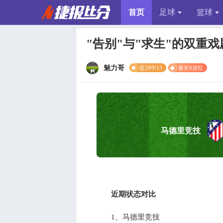
首页
足球
篮球
"告别"与"求生"的双重
魅力哥
近20中13
最长8连红
马德里竞技
近期状态对比
1、马德里竞技