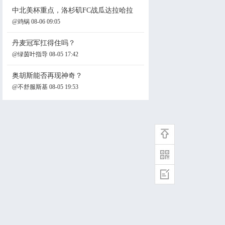
中北美杯重点，洛杉矶FC战瓜达拉哈拉
@鸡锅 08-06 09:05
丹麦冠军扛得住吗？
@绿茵叶指导 08-05 17:42
奥胡斯能否再现神奇？
@不舒服斯基 08-05 19:53