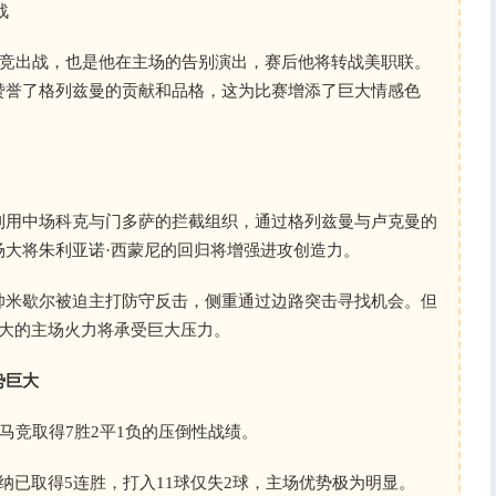
战
竞出战，也是他在主场的告别演出，赛后他将转战美职联。
赞誉了格列兹曼的贡献和品格，这为比赛增添了巨大情感色
用中场科克与门多萨的拦截组织，通过格列兹曼与卢克曼的
场大将朱利亚诺·西蒙尼的回归将增强进攻创造力。
米歇尔被迫主打防守反击，侧重通过边路突击寻找机会。但
强大的主场火力将承受巨大压力。
势巨大
竞取得7胜2平1负的压倒性战绩。
已取得5连胜，打入11球仅失2球，主场优势极为明显。