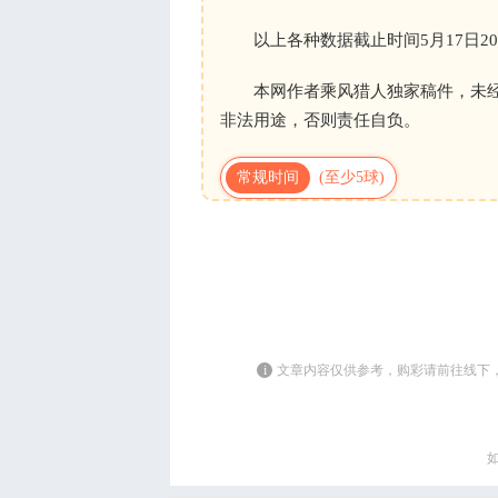
以上各种数据截止时间5月17日20
本网作者乘风猎人独家稿件，未经
非法用途，否则责任自负。
常规时间
(至少5球)
i
文章内容仅供参考，购彩请前往线下