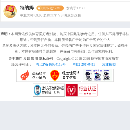
特纳姆
发表于13:30
大小·近12中8
中北美杯 09:00 老虎大学 VS 明尼苏达联
声明：
本网资讯仅供体育爱好者浏览、购买中国足彩参考之用。任何人不得用于非法
用途，否则责任自负。本网所登载广告均为广告客户的个人
意见及表达方式，和本网无任何关系。链接的广告不得违反国家法律规定，如有违
者，本网有权随时予以删除，并保留与有关部门合作追究的权利。
关于我们
反馈
调用
隐私条例
Copyright © 2016-
2026
捷报体育版权所有
经营许可证：
粤ICP备16034118号
粤B2-20170413
营业执照