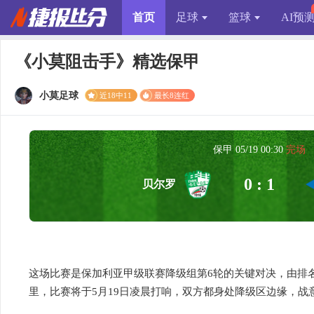
首页
足球
篮球
AI预
《小莫阻击手》精选保甲
小莫足球
近18中11
最长8连红
保甲 05/19 00:30
完场
0 : 1
贝尔罗
这场比赛是保加利亚甲级联赛降级组第6轮的关键对决，由排名
里，比赛将于5月19日凌晨打响，双方都身处降级区边缘，战