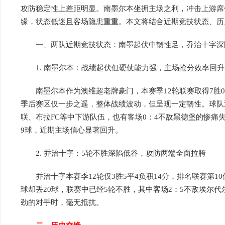
攻防稳定性上差距明显。南墨尔本坐拥主场之利，冲击上游席
缘，状态低迷且客场隐患重重。本文将结合近期竞技状态、历
一、两队近期竞技状态：南墨起伏中韧性足，乔治十字深
1. 南墨尔本：战绩起伏但硬仗能力强，主场抢分效率回升
南墨尔本作为澳维超老牌豪门，本赛季12轮联赛取得7胜0平
季后赛区仅一步之遥，整体战绩波动，但呈现一定韧性。球队近
联、布拉FC等中下游队伍，也有客场0：4不敌黑德堡的惨痛失
9球，近期主场信心显著回升。
2. 乔治十字：5轮不胜深陷低谷，攻防两端全面拉胯
乔治十字本赛季12轮仅3胜5平4负积14分，排名联赛第10
球却丢20球，联赛中已经5轮不胜，其中客场2：5不敌埃尔代
劲的对手时，毫无抵抗。