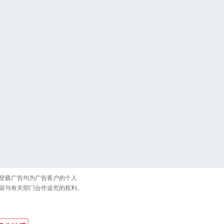
登载广告均为广告客户的个人
留与有关部门合作追究的权利。