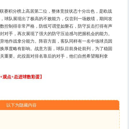
联赛积分榜上高居第二位，整体竞技状态十分出色，是欧战
，球队展现出了极高的不败能力，仅尝到一场败绩，期间攻
数控制得非常严格，防线可谓坚如磐石，防守反击打得有声
封对手，再次展现了强大的防守压迫感与把握机会的能力。
异地作战拿分能力。阵容方面，客队同样有一名中场球员因
换厚度略有影响。战意方面，球队目前身处前列，为了稳固
关重要。此役面对排名靠后的对手，他们自然希望顺利拿
+观点+总进球数彩蛋】
以下为隐藏内容