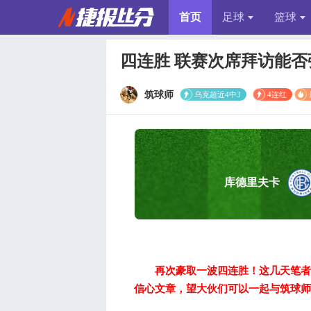
首页
足球
篮球
四连胜 联赛次席拜访能
筑球师
乌克超近4中3
4连红
库德里夫卡
再次豪取一波四连胜！这几天笔者
信心文章，望大伙们可以一起与筑球师