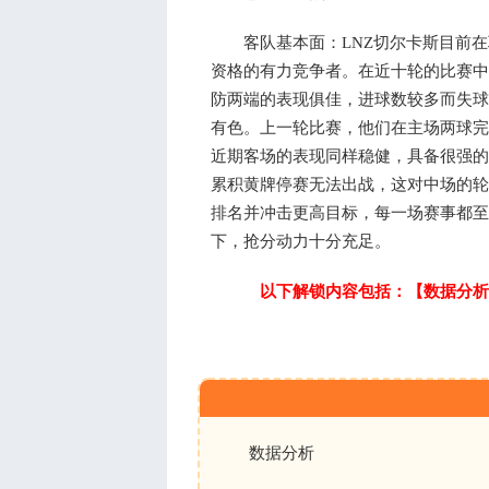
客队基本面：LNZ切尔卡斯目前在
资格的有力竞争者。在近十轮的比赛中
防两端的表现俱佳，进球数较多而失球
有色。上一轮比赛，他们在主场两球完
近期客场的表现同样稳健，具备很强的
累积黄牌停赛无法出战，这对中场的轮
排名并冲击更高目标，每一场赛事都至
下，抢分动力十分充足。
以下解锁内容包括：【数据分析
数据分析