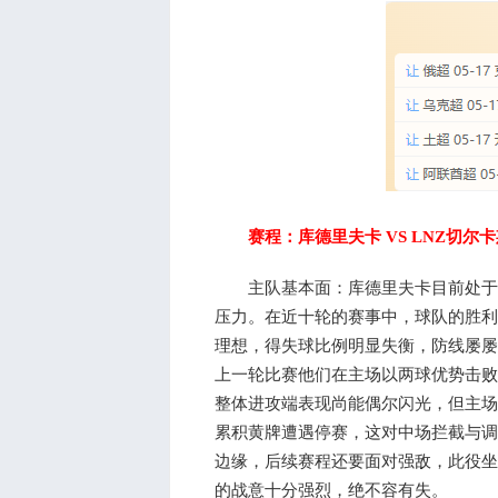
赛程：库德里夫卡 VS LNZ切尔
主队基本面：库德里夫卡目前处于联
压力。在近十轮的赛事中，球队的胜利
理想，得失球比例明显失衡，防线屡屡
上一轮比赛他们在主场以两球优势击败
整体进攻端表现尚能偶尔闪光，但主场
累积黄牌遭遇停赛，这对中场拦截与调
边缘，后续赛程还要面对强敌，此役坐
的战意十分强烈，绝不容有失。