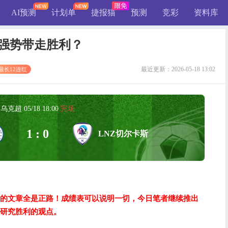
AI预测
计划单
捷报猫
预测
竞彩
资料库
否强势带走胜利？
最近更新：2026-05-18 13:02
最长12连红
乌克超 05/18 18:00
完场
1 : 0
LNZ切尔卡斯
的文章全是正路！成绩表可以说明一切，今日笔者继续推出
研究胜利的观点。