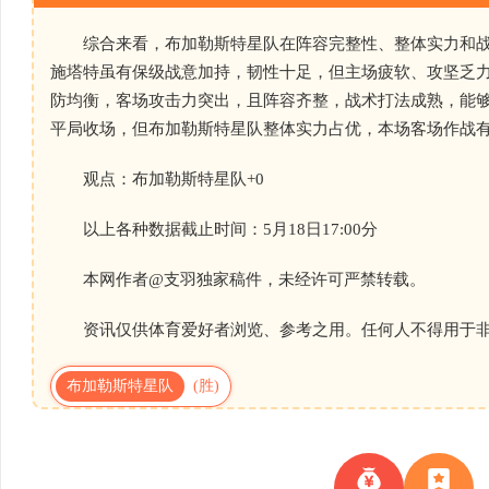
综合来看，布加勒斯特星队在阵容完整性、整体实力和战
施塔特虽有保级战意加持，韧性十足，但主场疲软、攻坚乏
防均衡，客场攻击力突出，且阵容齐整，战术打法成熟，能
平局收场，但布加勒斯特星队整体实力占优，本场客场作战
观点：布加勒斯特星队+0
以上各种数据截止时间：5月18日17:00分
本网作者@支羽独家稿件，未经许可严禁转载。
资讯仅供体育爱好者浏览、参考之用。任何人不得用于非
布加勒斯特星队
(胜)