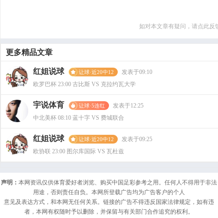
如对本文章有疑问，请点此反
更多精品文章
红姐说球
发表于09:10
让球·近20中12
欧罗巴杯 23:00 古比斯 VS 克拉约瓦大学
宇说体育
发表于12:25
让球·5连红
中北美杯 08:10 蓝十字 VS 费城联合
红姐说球
发表于09:25
让球·近20中12
欧协联 23:00 图尔库国际 VS 瓦杜兹
声明：
本网资讯仅供体育爱好者浏览、购买中国足彩参考之用。任何人不得用于非法
用途，否则责任自负。本网所登载广告均为广告客户的个人
意见及表达方式，和本网无任何关系。链接的广告不得违反国家法律规定，如有违
者，本网有权随时予以删除，并保留与有关部门合作追究的权利。