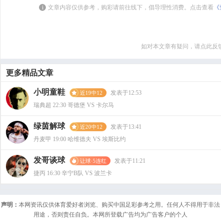
i
文章内容仅供参考，购彩请前往线下，倡导理性消费。点击查看
《
如对本文章有疑问，请点此反
更多精品文章
小明童鞋
发表于12:53
近19中12
瑞典超 22:30 哥德堡 VS 卡尔马
绿茵解球
发表于13:41
近20中12
丹麦甲 19:00 哈维德夫 VS 埃斯比约
发哥谈球
发表于11:21
让球·5连红
捷丙 16:30 辛宁B队 VS 波兰卡
声明：
本网资讯仅供体育爱好者浏览、购买中国足彩参考之用。任何人不得用于非法
用途，否则责任自负。本网所登载广告均为广告客户的个人