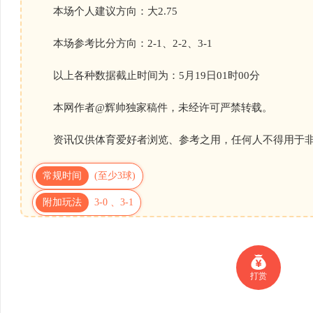
本场个人建议方向：大2.75
本场参考比分方向：2-1、2-2、3-1
以上各种数据截止时间为：5月19日01时00分
本网作者@辉帅独家稿件，未经许可严禁转载。
资讯仅供体育爱好者浏览、参考之用，任何人不得用于非
常规时间
(至少3球)
附加玩法
3-0 、3-1
打赏