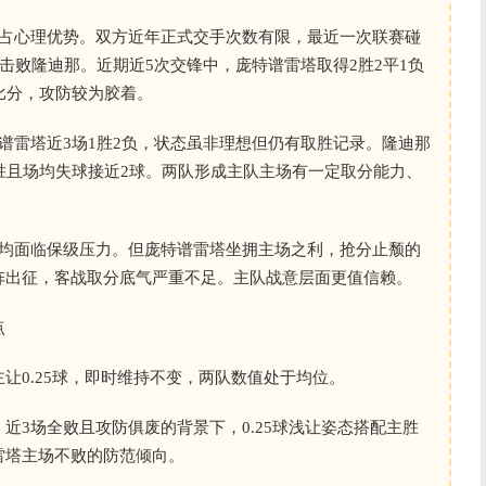
心理优势。双方近年正式交手次数有限，最近一次联赛碰
-0击败隆迪那。近期近5次交锋中，庞特谱雷塔取得2胜2平1负
比分，攻防较为胶着。
雷塔近3场1胜2负，状态虽非理想但仍有取胜记录。隆迪那
胜且场均失球接近2球。两队形成主队主场有一定取分能力、
面临保级压力。但庞特谱雷塔坐拥主场之利，抢分止颓的
阵出征，客战取分底气严重不足。主队战意层面更值信赖。
点
0.25球，即时维持不变，两队数值处于均位。
3场全败且攻防俱废的背景下，0.25球浅让姿态搭配主胜
雷塔主场不败的防范倾向。