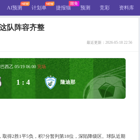
AI预测
计划单
捷报猫
预测
竞彩
资料库
 这队阵容齐整
最近更新：2026-05-18 22:56
巴西乙 05/19 06:00
完场
1 : 4
隆迪那
得2胜1平5负，积7分暂列第18位，深陷降级区。球队近期