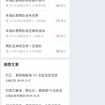
本场比赛两队阵容都不整齐
完
| 05:30 智利大学
2 : 0
华奇巴托
184
看过
本场比赛两队各有劣势
完
| 01:30 阿尔多斯维
1 : 2
拉普拉...
176
看过
本场比赛两队状态都有波动
完
| 02:45 圣图尔登
1 : 1
洛默尔
139
看过
两队近来状态有一定差距
完
| 23:40 法鲁尔
3 : 2
FK米耶...
108
看过
推荐文章
巴乙：累西腓航海 VS 戈亚尼亚竞技
@独立队 08-09 12:47
巴西乙解读，附比分：累西腓VS戈亚尼
@风吹皇帝裤浪 08-09 10:28