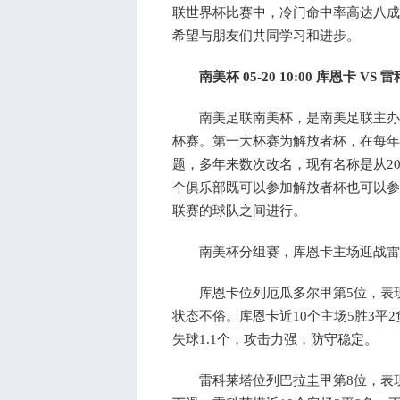
联世界杯比赛中，冷门命中率高达八成；
希望与朋友们共同学习和进步。
南美杯 05-20 10:00 库恩卡 VS 
南美足联南美杯，是南美足联主办的
杯赛。第一大杯赛为解放者杯，在每年
题，多年来数次改名，现有名称是从20
个俱乐部既可以参加解放者杯也可以参
联赛的球队之间进行。
南美杯分组赛，库恩卡主场迎战雷
库恩卡位列厄瓜多尔甲第5位，表现
状态不俗。库恩卡近10个主场5胜3平
失球1.1个，攻击力强，防守稳定。
雷科莱塔位列巴拉圭甲第8位，表现