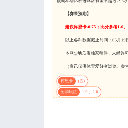
预期本场比赛进球数有望不超过2个球
【赛果预期】
建议库恩卡-0.75；比分参考1-0、
以上各种数据截止时间：05月19日
本网@地瓜蛋独家稿件，未经许可
（资讯仅供体育爱好者浏览、参考
库恩卡
(胜)
附加玩法
1-0 、2-0