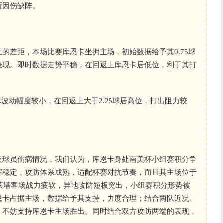
因伤缺阵。
差距，本场比赛库恩卡坐拥主场，初始数据给予其0.75球
表现。即时数据走势平稳，在回返上库恩卡居低位，利于其打
波动幅度较小，在回返上大于2.25球居高位，打出阻力较
球员伤病情况，我们认为，库恩卡身处南美杯小组赛积分争
挥稳定，攻防体系成熟，适配杯赛对抗节奏，而且其主场位于
科莱塔客场战力疲软，异地攻防短板突出，小组赛积分形势被
恩卡占据主场，数据给予其支持，力度合理；结合两队近况、
，不妨支持库恩卡主场胜出。同时结合双方攻防两端的表现，