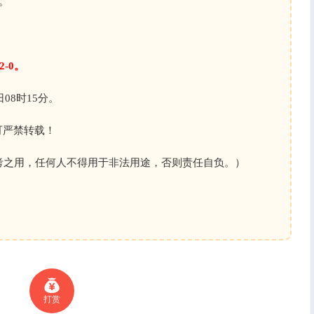
。
2-0。
08时15分。
严禁转载！
之用，任何人不得用于非法用途，否则责任自负。）
打赏