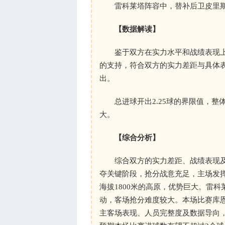
雷科莱塔阵容中，替补后卫皮里斯
【数据解读】
鉴于双方在实力水平和战绩表现上的
的支持，符合双方的实力差距与具体
出。
总进球开出2.25球的界限值，整体
大。
【综合分析】
综合双方的实力差距、战绩表现及
夺关键阶段，抢分战意充足，主场发
海拔1800米的高原，优势巨大。雷
动，客场抢分难度较大。本场比赛库
主客场表现、人员完整度及数据导向