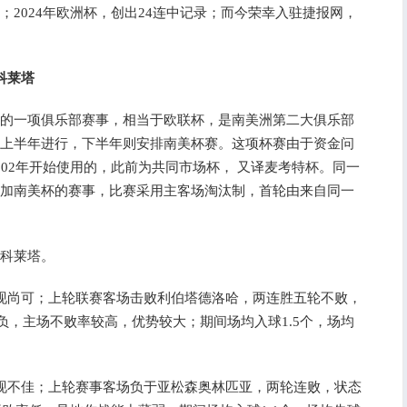
2024年欧洲杯，创出24连中记录；而今荣幸入驻捷报网，
雷科莱塔
一项俱乐部赛事，相当于欧联杯，是南美洲第二大俱乐部
上半年进行，下半年则安排南美杯赛。这项杯赛由于资金问
02年开始使用的，此前为共同市场杯， 又译麦考特杯。同一
加南美杯的赛事，比赛采用主客场淘汰制，首轮由来自同一
科莱塔。
尚可；上轮联赛客场击败利伯塔德洛哈，两连胜五轮不败，
2负，主场不败率较高，优势较大；期间场均入球1.5个，场均
不佳；上轮赛事客场负于亚松森奥林匹亚，两轮连败，状态