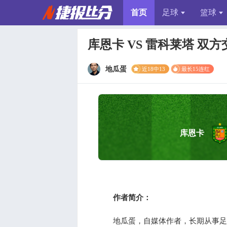
首页
足球
篮球
库恩卡 VS 雷科莱塔 双
地瓜蛋
近18中13
最长15连红
库恩卡
作者简介：
地瓜蛋，自媒体作者，长期从事足球