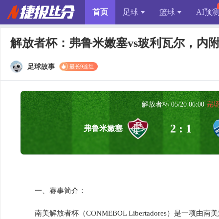
首页
足球
篮球
AI预
解放者杯：弗鲁米嫩塞vs玻利瓦尔，内
足球故事
最长9连红
解放者杯 05/20 06:00
完
2 : 1
弗鲁米嫩塞
一、赛事简介：
南美解放者杯（CONMEBOL Libertadores）是一项