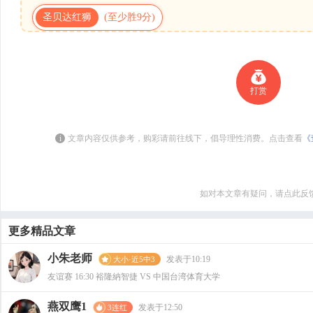
圣贝达红狮
(至少胜9分)
打赏
i
文章内容仅供参考，购彩请前往线下，倡导理性消费。点击查看
《
如对本文章有疑问，请点此反
更多精品文章
小朱老师
发表于10:19
大小·近5中3
友谊赛 16:30 裕隆納智捷 VS 中国台湾体育大学
燕双鹰1
发表于12:50
3连红