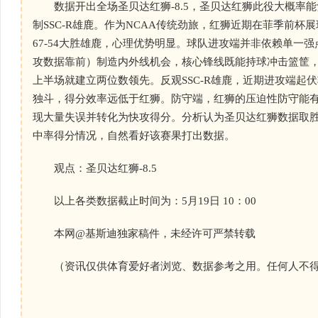
数据开出全场圣贝达红狮-8.5，圣贝达红狮此役大概率能
制SSC-R雄鹿。作为NCAA传统劲旅，红狮近期在菲季前
67-54大胜雄鹿，心理优势明显。球队进攻端并非依赖单一
攻数据靠前）制造内外线机会，核心锋线既能持球冲击篮筐
上半场就建立两位数领先。反观SSC-R雄鹿，近期进攻端起
独斗，得分效率远低于红狮。防守端，红狮的压迫性防守能
现大量失误并转化为快攻得分。分析认为圣贝达红狮数据取
中率得分情况，自然看好该赛果打出数据。
观点：圣贝达红狮-8.5
以上各类数据截止时间为：5月19日 10：00
本网@基斯迪独家稿件，未经许可严禁转载
（资讯仅供体育爱好者浏览、数据参考之用。任何人不得