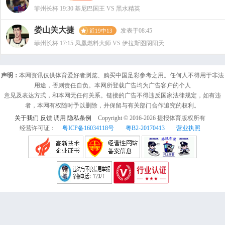
菲州长杯 19:30 基尼巴国王 VS 黑水精英
娄山关大捷
发表于08:45
近19中13
菲州长杯 17:15 凤凰燃料大师 VS 伊拉斯图阴阳天
声明：
本网资讯仅供体育爱好者浏览、购买中国足彩参考之用。任何人不得用于非法
用途，否则责任自负。本网所登载广告均为广告客户的个人
意见及表达方式，和本网无任何关系。链接的广告不得违反国家法律规定，如有违
者，本网有权随时予以删除，并保留与有关部门合作追究的权利。
关于我们
反馈
调用
隐私条例
Copyright © 2016-
2026
捷报体育版权所有
经营许可证：
粤ICP备16034118号
粤B2-20170413
营业执照