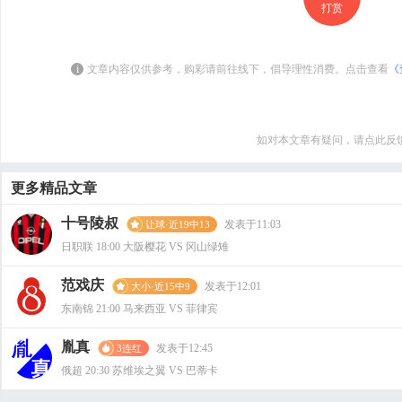
打赏
i
文章内容仅供参考，购彩请前往线下，倡导理性消费。点击查看
《
如对本文章有疑问，请点此反
更多精品文章
十号陵叔
发表于11:03
让球·近19中13
日职联 18:00 大阪樱花 VS 冈山绿雉
范戏庆
发表于12:01
大小·近15中9
东南锦 21:00 马来西亚 VS 菲律宾
胤真
发表于12:45
3连红
俄超 20:30 苏维埃之翼 VS 巴蒂卡