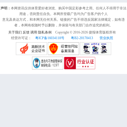
声明：
本网资讯仅供体育爱好者浏览、购买中国足彩参考之用。任何人不得用于非法
用途，否则责任自负。本网所登载广告均为广告客户的个人
意见及表达方式，和本网无任何关系。链接的广告不得违反国家法律规定，如有违
者，本网有权随时予以删除，并保留与有关部门合作追究的权利。
关于我们
反馈
调用
隐私条例
Copyright © 2016-
2026
捷报体育版权所有
经营许可证：
粤ICP备16034118号
粤B2-20170413
营业执照