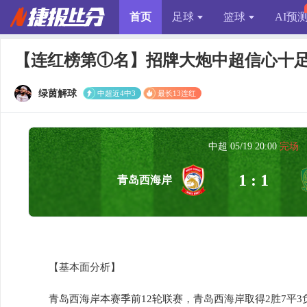
首页
足球
篮球
AI预
【连红榜第①名】招牌大炮中超信心十
绿茵解球
中超近4中3
最长13连红
中超 05/19 20:00
完场
1 : 1
青岛西海岸
【基本面分析】
青岛西海岸本赛季前12轮联赛，青岛西海岸取得2胜7平3负