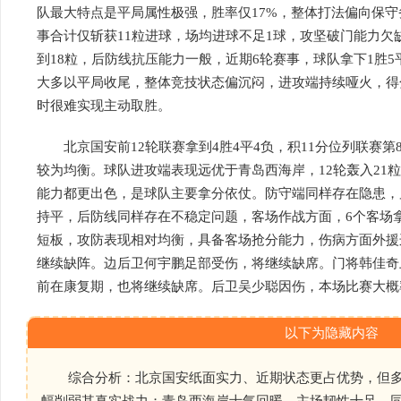
队最大特点是平局属性极强，胜率仅17%，整体打法偏向保守
事合计仅斩获11粒进球，场均进球不足1球，攻坚破门能力欠
到18粒，后防线抗压能力一般，近期6轮赛事，球队拿下1胜
大多以平局收尾，整体竞技状态偏沉闷，进攻端持续哑火，得
时很难实现主动取胜。
北京国安前12轮联赛拿到4胜4平4负，积11分位列联赛第
较为均衡。球队进攻端表现远优于青岛西海岸，12轮轰入21
能力都更出色，是球队主要拿分依仗。防守端同样存在隐患，
持平，后防线同样存在不稳定问题，客场作战方面，6个客场拿
短板，攻防表现相对均衡，具备客场抢分能力，伤病方面外援
继续缺阵。边后卫何宇鹏足部受伤，将继续缺席。门将韩佳奇
前在康复期，也将继续缺席。后卫吴少聪因伤，本场比赛大概
以下为隐藏内容
综合分析：北京国安纸面实力、近期状态更占优势，但多