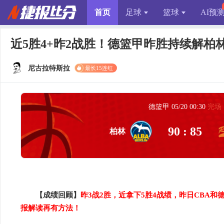
首页
足球
篮球
AI预
近5胜4+昨2战胜！德篮甲昨胜持续解柏
尼古拉特斯拉
最长15连红
德篮甲 05/20 00:30
完场
90 : 85
柏林
【成绩回顾】
昨3战2胜，近拿下5胜4战绩，昨日CBA
报解读再有方法！