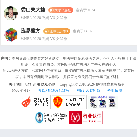
娄山关大捷
发表于01:34
大小·3连红
WNBA 09:30 飞翼 VS 女武神
臨界魔方
发表于14:36
让球·近5中3
WNBA 09:30 飞翼 VS 女武神
声明：
本网资讯仅供体育爱好者浏览、购买中国足彩参考之用。任何人不得用于非法
用途，否则责任自负。本网所登载广告均为广告客户的个人
意见及表达方式，和本网无任何关系。链接的广告不得违反国家法律规定，如有违
者，本网有权随时予以删除，并保留与有关部门合作追究的权利。
关于我们
反馈
调用
隐私条例
Copyright © 2016-
2026
捷报体育版权所有
经营许可证：
粤ICP备16034118号
粤B2-20170413
营业执照