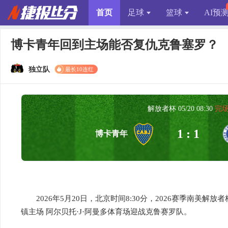
首页
足球
篮球
AI预
博卡青年回到主场能否复仇克鲁塞罗？
独立队
最长10连红
解放者杯 05/20 08:30
完
1 : 1
博卡青年
2026年5月20日，北京时间8:30分，2026赛季南美解
镇主场 阿尔贝托·J·阿曼多体育场迎战克鲁赛罗队。