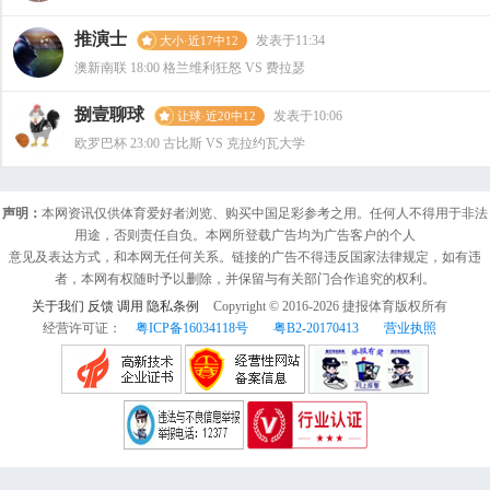
推演士
发表于11:34
大小·近17中12
澳新南联 18:00 格兰维利狂怒 VS 费拉瑟
捌壹聊球
发表于10:06
让球·近20中12
欧罗巴杯 23:00 古比斯 VS 克拉约瓦大学
声明：
本网资讯仅供体育爱好者浏览、购买中国足彩参考之用。任何人不得用于非法
用途，否则责任自负。本网所登载广告均为广告客户的个人
意见及表达方式，和本网无任何关系。链接的广告不得违反国家法律规定，如有违
者，本网有权随时予以删除，并保留与有关部门合作追究的权利。
关于我们
反馈
调用
隐私条例
Copyright © 2016-
2026
捷报体育版权所有
经营许可证：
粤ICP备16034118号
粤B2-20170413
营业执照