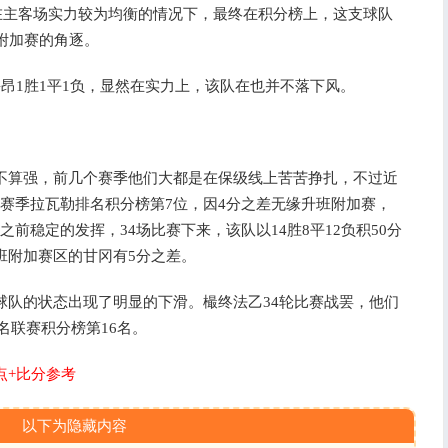
。在主客场实力较为均衡的情况下，最终在积分榜上，这支球队
附加赛的角逐。
1胜1平1负，显然在实力上，该队在也并不落下风。
算强，前几个赛季他们大都是在保级线上苦苦挣扎，不过近
赛季拉瓦勒排名积分榜第7位，因4分之差无缘升班附加赛，
前稳定的发挥，34场比赛下来，该队以14胜8平12负积50分
班附加赛区的甘冈有5分之差。
队的状态出现了明显的下滑。樶终法乙34轮比赛战罢，他们
排名联赛积分榜第16名。
点+比分参考
以下为隐藏内容