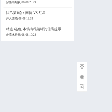
@墨雨烟夜 08-08 20:29
法乙第1轮：南特 VS 红星
@大西炮 08-08 19:33
精选3连红 本场有很清晰的信号提示
@流水推球 08-08 19:28