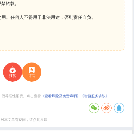
禁转载。
用。任何人不得用于非法用途，否则责任自负。
打赏
订阅
，倡导理性消费。点击查看
《查看风险及免责声明》
《增值服务协议》
如对本文章有疑问，请点此反馈