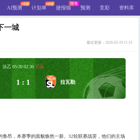
AI预测
计划单
捷报猫
预测
竞彩
资料库
下一城
最近更新：2026-05-19 11:33
法乙 05/20 02:30
完场
1 : 1
拉瓦勒
鲁昂，本赛季的面貌焕然一新。32轮联赛战罢，他们的主场