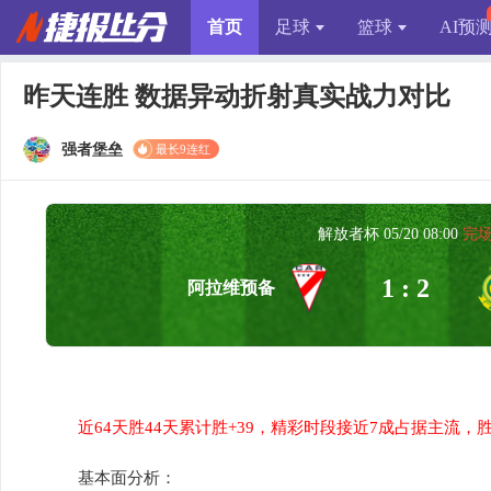
首页
足球
篮球
AI预
昨天连胜 数据异动折射真实战力对比
强者堡垒
最长9连红
解放者杯 05/20 08:00
完
1 : 2
阿拉维预备
近64天胜44天累计胜+39，精彩时段接近7成占据主流，
基本面分析：