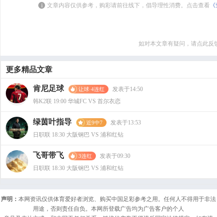
i
文章内容仅供参考，购彩请前往线下，倡导理性消费。点击查看
《
如对本文章有疑问，请点此反
更多精品文章
肯尼足球
发表于14:50
让球·4连红
韩K2联 19:00 华城FC VS 首尔衣恋
绿茵叶指导
发表于13:53
近9中7
日职联 18:30 大阪钢巴 VS 浦和红钻
飞哥带飞
发表于09:30
3连红
日职联 18:30 大阪钢巴 VS 浦和红钻
声明：
本网资讯仅供体育爱好者浏览、购买中国足彩参考之用。任何人不得用于非法
用途，否则责任自负。本网所登载广告均为广告客户的个人