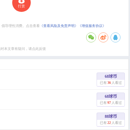
打赏
，倡导理性消费。点击查看
《查看风险及免责声明》
《增值服务协议》
如对本文章有疑问，请点此反馈
68球币
已有
36
人看过
68球币
已有
97
人看过
88球币
已有
22
人看过