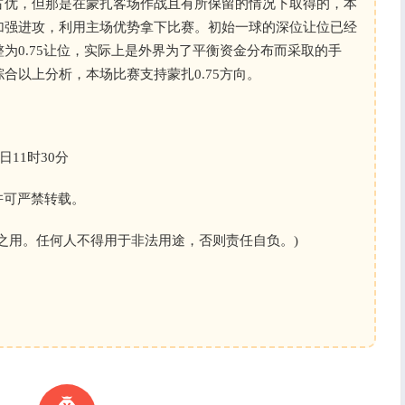
占优，但那是在蒙扎客场作战且有所保留的情况下取得的，本
加强进攻，利用主场优势拿下比赛。初始一球的深位让位已经
为0.75让位，实际上是外界为了平衡资金分布而采取的手
合以上分析，本场比赛支持蒙扎0.75方向。
11时30分
可严禁转载。
用。任何人不得用于非法用途，否则责任自负。)