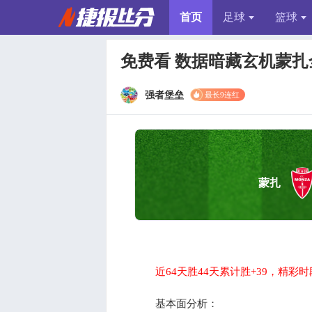
首页
足球
篮球
免费看 数据暗藏玄机蒙
强者堡垒
最长9连红
蒙扎
近64天胜44天累计胜+39，精彩
基本面分析：