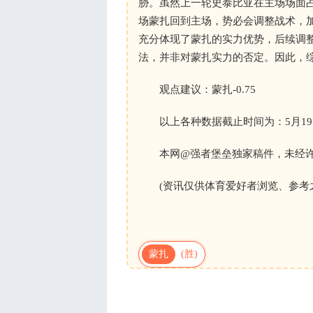
胁。虽然上一轮史泰比亚在主场场面
场蒙扎回到主场，势必会调整战术，
充分体现了蒙扎的实力优势，后续调整
法，并非对蒙扎实力的否定。因此，综
观点建议：蒙扎-0.75
以上各种数据截止时间为：5月19日
本网@强者堡垒独家稿件，未经许
(资讯仅供体育爱好者浏览、参考之
蒙扎
(胜)