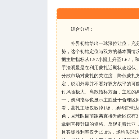
综合分析：
外界初始给出一球深位让位，充分
势，这个初始定位与双方的基本面情况
据主胜指标从1.57小幅上升至1.62，
手法明显是在利用蒙扎近期状态起伏
分散市场对蒙扎的关注度，降低蒙扎
定，说明外界并不看好双方战平的可
付风险极大。离散指标方面，主胜的
一，凯利指标也显示主胜处于合理区
看，蒙扎主场仅败掉1场，场均进球达到
色，且球队目前距离直接升级区仅有
拿到直接升级的资格。反观史泰比亚
且客场胜利率仅为15.8%，场均失球