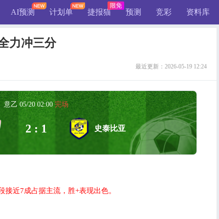
AI预测
计划单
捷报猫
预测
竞彩
资料库
扎全力冲三分
最近更新：2026-05-19 12:24
意乙 05/20 02:00
完场
2 : 1
史泰比亚
时段接近7成占据主流，胜+表现出色。