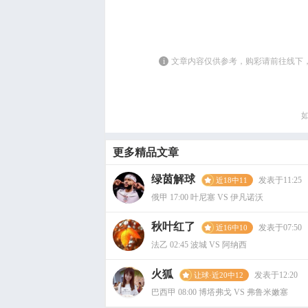
i
文章内容仅供参考，购彩请前往线下
更多精品文章
绿茵解球
发表于11:25
近18中11
俄甲 17:00 叶尼塞 VS 伊凡诺沃
秋叶红了
发表于07:50
近16中10
法乙 02:45 波城 VS 阿纳西
火狐
发表于12:20
让球·近20中12
巴西甲 08:00 博塔弗戈 VS 弗鲁米嫩塞