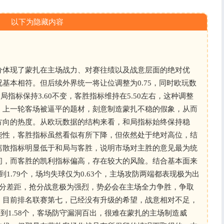
以下为隐藏内容
体现了蒙扎在主场战力、对赛往绩以及战意层面的绝对优
基本相符。但后续外界统一将让位调整为0.75，同时欧玩数
和局指标保持3.60不变，客胜指标维持在5.50左右，这种调整
、上一轮客场被逼平的题材，刻意制造蒙扎不稳的假象，从而
方向的热度。从欧玩数据的结构来看，和局指标始终保持稳
能性，客胜指标虽然看似有所下降，但依然处于绝对高位，结
离散指标明显低于和局与客胜，说明市场对主胜的意见最为统
间，而客胜的凯利指标偏高，存在较大的风险。结合基本面来
1.79个，场均失球仅为0.63个，主场攻防两端都表现极为出
3分差距，抢分战意极为强烈，势必会在主场全力争胜，争取
，目前排名联赛第七，已经没有升级的希望，战意相对不足，
达到1.58个，客场防守漏洞百出，很难在蒙扎的主场制造威