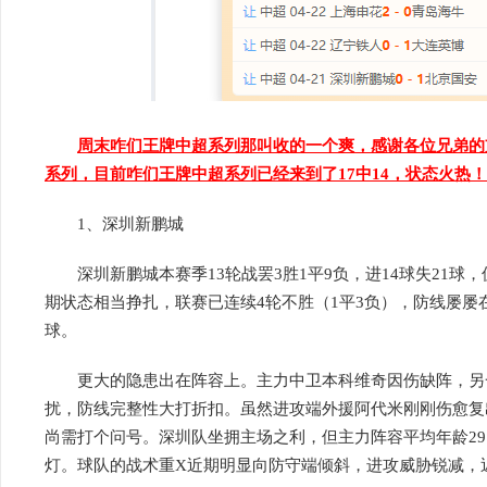
周末咋们王牌中超系列那叫收的一个爽，感谢各位兄弟的
系列，目前咋们王牌中超系列已经来到了17中14，状态火热！
1、深圳新鹏城
深圳新鹏城本赛季13轮战罢3胜1平9负，进14球失21球，
期状态相当挣扎，联赛已连续4轮不胜（1平3负），防线屡屡在
球。
更大的隐患出在阵容上。主力中卫本科维奇因伤缺阵，另
扰，防线完整性大打折扣。虽然进攻端外援阿代米刚刚伤愈复
尚需打个问号。深圳队坐拥主场之利，但主力阵容平均年龄29
灯。球队的战术重X近期明显向防守端倾斜，进攻威胁锐减，近