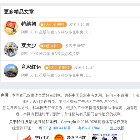
更多精品文章
特纳姆
发表于14:18
大小·近6中4
阿甲 08:15 圣塔菲联 VS 科尔多瓦中央SDE
菜大少
发表于18:57
近14中11
阿甲 06:00 班菲尔德 VS 贝尔格拉诺
竞彩红运
发表于15:27
大小·近8中5
阿甲 08:15 圣塔菲联 VS 科尔多瓦中央SDE
声明：
本网资讯仅供体育爱好者浏览、购买中国足彩参考之用。任何人不得用于非法
用途，否则责任自负。本网所登载广告均为广告客户的个人
意见及表达方式，和本网无任何关系。链接的广告不得违反国家法律规定，如有违
者，本网有权随时予以删除，并保留与有关部门合作追究的权利。
关于我们
反馈
调用
隐私条例
Copyright © 2016-
2026
捷报体育版权所有
经营许可证：
粤ICP备16034118号
粤B2-20170413
营业执照