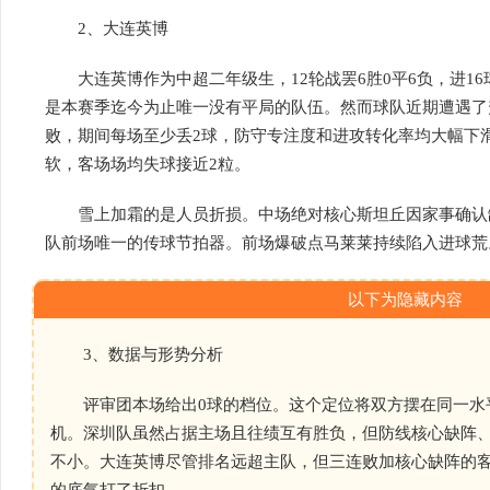
2、大连英博
大连英博作为中超二年级生，12轮战罢6胜0平6负，进16球
是本赛季迄今为止唯一没有平局的队伍。然而球队近期遭遇了
败，期间每场至少丢2球，防守专注度和进攻转化率均大幅下
软，客场场均失球接近2粒。
雪上加霜的是人员折损。中场绝对核心斯坦丘因家事确认缺
队前场唯一的传球节拍器。前场爆破点马莱莱持续陷入进球荒
以下为隐藏内容
3、数据与形势分析
评审团本场给出0球的档位。这个定位将双方摆在同一水
机。深圳队虽然占据主场且往绩互有胜负，但防线核心缺阵
不小。大连英博尽管排名远超主队，但三连败加核心缺阵的