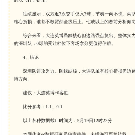
的底气打了折扣。
往绩显示，双方近3次交手仅入3球，节奏一向不快。两队
核心折损，谁都不敢贸然全线压上。七成以上的赛前分析倾
综合来看，大连英博虽缺核心但边路强点复出、整体实力
的深圳队，0球的受让档位下客场拿分更值得信赖。
4、结论
深圳队进攻乏力、防线缺核，大连队虽有核心折损但边路
博方向。
建议：大连英博+0客胜
比分参考：1-1、0-1
以上各种数据截止时间为：5月19日12时23分
本网作者@数据研究员独家稿件，未经许可严禁转载。