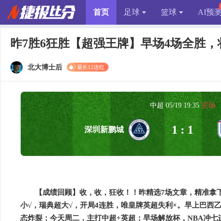
首页
足球
篮球
AI预
昨7胜6狂胜【超强王牌】早场4场全胜
北大博士后
最长12连红
中超 05/19 19:35
完场
1 : 1
深圳新鹏城
【成绩回顾】收，收，狂收！！昨精选7场文章，精准拿下
小√，瑞典超大√，开局4连胜，唯皇牌英超失利×。早上巴西乙
态炸裂；今天周二，主打中超+英超；早场解放杯，NBA冲七