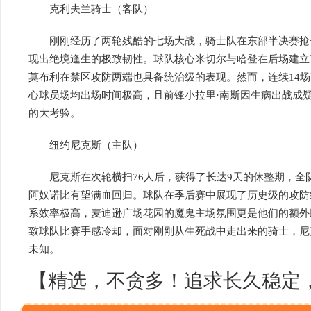
克利夫兰骑士（客队）
刚刚经历了两轮残酷的七场大战，骑士队在东部半决赛抢七
现出绝境逢生的极致韧性。球队核心米切尔与哈登在后场建立
莫布利在禁区攻防两端也具备统治级的表现。然而，连续14
心球员场均出场时间极高，且前锋小拉里·南斯因生病出战成
的大考验。
纽约尼克斯（主队）
尼克斯在次轮横扫76人后，获得了长达9天的休整期，全
阿奴诺比有望满血回归。球队在季后赛中展现了历史级的攻防
系效率极高，麦迪逊广场花园的魔鬼主场氛围更是他们的额外
致球队比赛手感冷却，面对刚刚从生死战中走出来的骑士，尼
未知。
【精选，不贪多！追求长久稳定