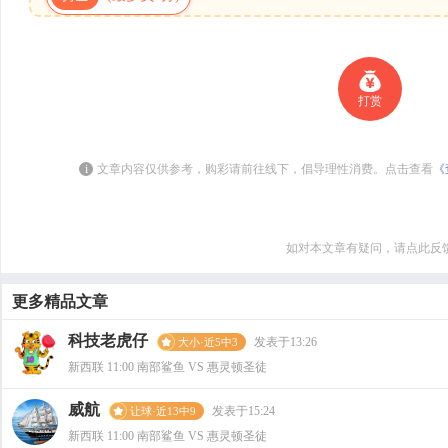
打赏
i
文章内容仅供参考，购彩请前往线下，倡导理性消费。点击查看
《
如对本文章有疑问，请点此反
更多精品文章
科技老虎仔
发表于13:26
大小·近5中3
新西联 11:00 南部鲨鱼 VS 惠灵顿圣徒
威航
发表于15:24
让球·近13中9
新西联 11:00 南部鲨鱼 VS 惠灵顿圣徒