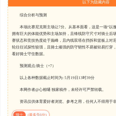
以下为隐藏内容
综合分析与预测
本场比赛尼克斯主场让7分。从基本面看，这是一场“以逸待
拥有巨大的体能优势和主场加持，且锋线防守尺寸对骑士后
赛状态和竞技热度处于巅峰，且内线双塔在挡拆和篮板上对
轮往往试探性较强，且骑士顽强的防守韧性不易被轻易打穿
看好骑士守住数据。
预测观点:骑士（+7）
以上各种数据截止时间为: 5月19日13时39分
本网作者@心相嗵 独家稿件，未经许可严禁转载。
资讯仅供体育爱好者浏览、参考之用，任何人不得用于非
骑士
(最多负6分)