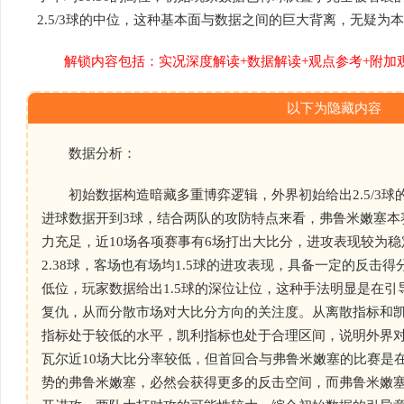
2.5/3球的中位，这种基本面与数据之间的巨大背离，无疑为
解锁内容包括：实况深度解读+数据解读+观点参考+附加
以下为隐藏内容
数据分析：
初始数据构造暗藏多重博弈逻辑，外界初始给出2.5/3球
进球数据开到3球，结合两队的攻防特点来看，弗鲁米嫩塞本
力充足，近10场各项赛事有6场打出大比分，进攻表现较为
2.38球，客场也有场均1.5球的进攻表现，具备一定的反击
低位，玩家数据给出1.5球的深位让位，这种手法明显是在
复仇，从而分散市场对大比分方向的关注度。从离散指标和
指标处于较低的水平，凯利指标也处于合理区间，说明外界
瓦尔近10场大比分率较低，但首回合与弗鲁米嫩塞的比赛是
势的弗鲁米嫩塞，必然会获得更多的反击空间，而弗鲁米嫩