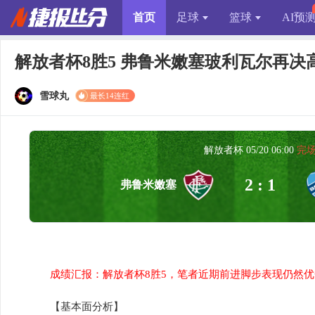
首页
足球
篮球
AI预
解放者杯8胜5 弗鲁米嫩塞玻利瓦尔再决
雪球丸
最长14连红
解放者杯 05/20 06:00
完
2 : 1
弗鲁米嫩塞
成绩汇报：解放者杯8胜5，笔者近期前进脚步表现仍然优
【基本面分析】