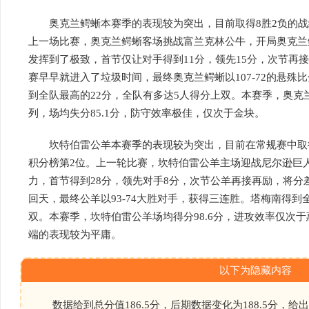
奥克兰鳄蜥本赛季的表现较为突出，目前取得8胜2负的战绩
上一场比赛，奥克兰鳄蜥客场挑战富兰克林公牛，开局奥克兰
发挥到了极致，首节仅让对手得到11分，领先15分，次节再
赛早早就进入了垃圾时间，最终奥克兰鳄蜥以107-72的悬殊
到全队最高的22分，全队有多达5人得分上双。本赛季，奥克兰
列，场均失分85.1分，防守效率极佳，仅次于金块。
坎特伯雷公羊本赛季的表现较为突出，目前在常规赛中取得8
积分榜第2位。上一轮比赛，坎特伯雷公羊主场迎战尼尔逊巨
力，首节得到28分，领先对手8分，次节公羊再接再励，将分
回天，最终公羊以93-74大胜对手，获得三连胜。塔梅南得到
双。本赛季，坎特伯雷公羊场均得分98.6分，进攻效率仅次于
端的表现较为平庸。
以下为隐藏内容
数据给到总分值186.5分，后期数据变化为188.5分，