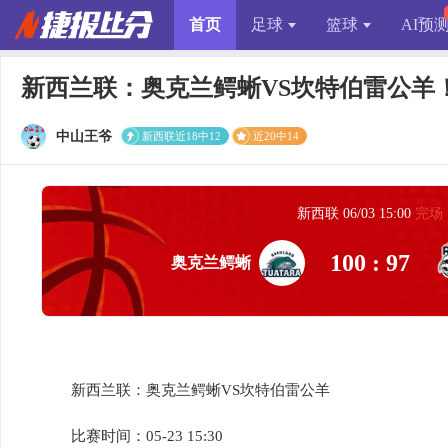
首页
足球
篮球
AI预
新西兰联：奥克兰鳄蜥VS坎特伯雷公羊
中山王爷
新西联近18中12
近20中14
新西联 06/03 15:00
完场
100 : 97
奥克兰鳄蜥
新西兰联：奥克兰鳄蜥VS坎特伯雷公羊
比赛时间：05-23 15:30