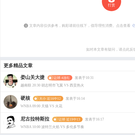
打赏
i
文章内容仅供参考，购彩请前往线下，倡导理性消费。点击查看
《
如对本文章有疑问，请点此反
更多精品文章
娄山关大捷
发表于10:31
让球·4连红
越南联 20:30 胡志明市飞翼 VS 西贡热火
硬核
发表于16:14
大小·近16中12
WNBA 09:00 天猫 VS 火花
尼古拉特斯拉
发表于16:17
让球·近19中13
WNBA 10:00 波特兰火焰 VS 多伦多节奏