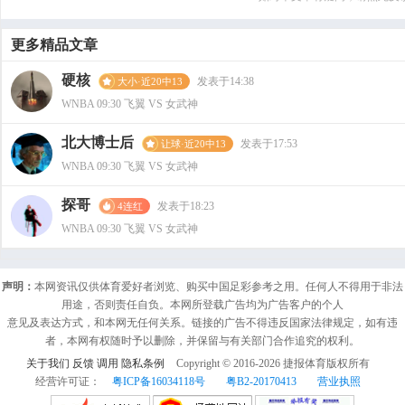
更多精品文章
硬核
发表于14:38
大小·近20中13
WNBA 09:30 飞翼 VS 女武神
北大博士后
发表于17:53
让球·近20中13
WNBA 09:30 飞翼 VS 女武神
探哥
发表于18:23
4连红
WNBA 09:30 飞翼 VS 女武神
声明：
本网资讯仅供体育爱好者浏览、购买中国足彩参考之用。任何人不得用于非法
用途，否则责任自负。本网所登载广告均为广告客户的个人
意见及表达方式，和本网无任何关系。链接的广告不得违反国家法律规定，如有违
者，本网有权随时予以删除，并保留与有关部门合作追究的权利。
关于我们
反馈
调用
隐私条例
Copyright © 2016-
2026
捷报体育版权所有
经营许可证：
粤ICP备16034118号
粤B2-20170413
营业执照