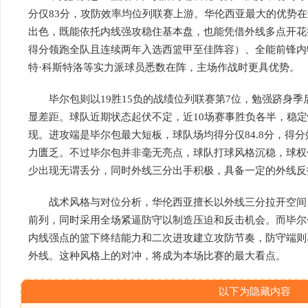
分仅83分，攻防效率均位列联赛上游。华伦西亚最大的优势
出色，既能依托内线强攻稳住基本盘，也能凭借外线多点开花
得分领跑全队且连续两年入选西篮甲至佳阵容）、全能前锋内
特·科斯特洛等实力派球员悉数在阵，主场作战时更具优势。
毕尔包则以19胜15负的战绩位列联赛第7位，勉强跻身季
显差距。球队近期状态起伏不定，近10场赛事胜负各半，稳
现。进攻端是毕尔包最大短板，球队场均得分仅84.8分，得
力匮乏。不过毕尔包并非毫无亮点，球队打球风格沉稳，球权
少出现无谓丢分，同时外线三分出手积极，具备一定的外线反
战术风格与对位分析，华伦西亚擅长以外线三分拉开空间
前列，同时采用全场紧逼防守以制造压迫和反击机会。而毕尔
内线强点的篮下终结能力和二次进攻建立攻防节奏，防守端则
外线。这种风格上的对冲，将成为本场比赛的最大看点。
以下为隐藏内容