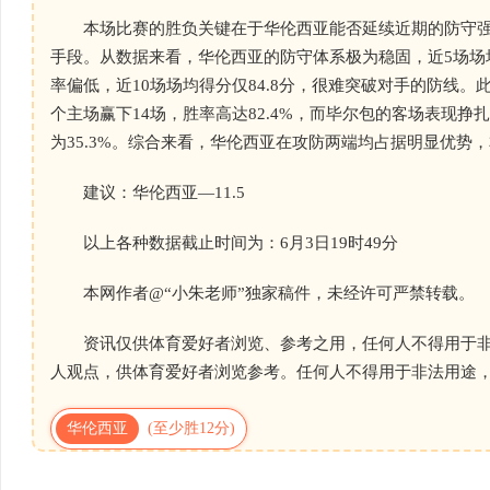
本场比赛的胜负关键在于华伦西亚能否延续近期的防守强
手段。从数据来看，华伦西亚的防守体系极为稳固，近5场场均
率偏低，近10场场均得分仅84.8分，很难突破对手的防线。
个主场赢下14场，胜率高达82.4%，而毕尔包的客场表现挣
为35.3%。综合来看，华伦西亚在攻防两端均占据明显优势
建议：华伦西亚—11.5
以上各种数据截止时间为：6月3日19时49分
本网作者@“小朱老师”独家稿件，未经许可严禁转载。
资讯仅供体育爱好者浏览、参考之用，任何人不得用于非
人观点，供体育爱好者浏览参考。任何人不得用于非法用途，
华伦西亚
(至少胜12分)