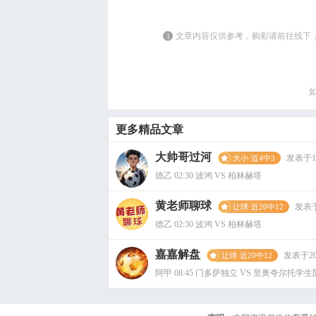
i
文章内容仅供参考，购彩请前往线下
更多精品文章
大帅哥过河
发表于14
大小·近4中3
德乙 02:30 波鸿 VS 柏林赫塔
黄老师聊球
发表于
让球·近20中12
德乙 02:30 波鸿 VS 柏林赫塔
嘉嘉解盘
发表于20
让球·近20中12
阿甲 08:45 门多萨独立 VS 里奥夸尔托学生