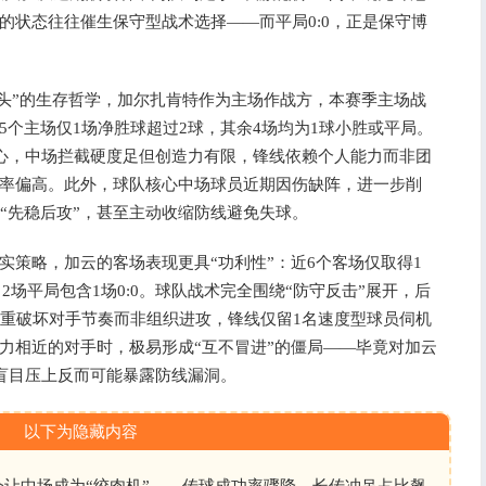
的状态往往催生保守型战术选择——而平局0:0，正是保守博
头”的生存哲学，加尔扎肯特作为主场作战方，本赛季主场战
5个主场仅1场净胜球超过2球，其余4场均为1球小胜或平局。
心，中场拦截硬度足但创造力有限，锋线依赖个人能力而非团
概率偏高。此外，球队核心中场球员近期因伤缺阵，进一步削
“先稳后攻”，甚至主动收缩防线避免失球。
策略，加云的客场表现更具“功利性”：近6个客场仅取得1
2场平局包含1场0:0。球队战术完全围绕“防守反击”展开，后
重破坏对手节奏而非组织进攻，锋线仅留1名速度型球员伺机
实力相近的对手时，极易形成“互不冒进”的僵局——毕竟对加云
盲目压上反而可能暴露防线漏洞。
以下为隐藏内容