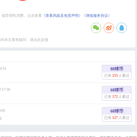
，倡导理性消费。点击查看
《查看风险及免责声明》
《增值服务协议》
如对本文章有疑问，请点此反馈
:51
88球币
已有
253
人看过
17:59
68球币
已有
172
人看过
:05
68球币
已有
127
人看过
队