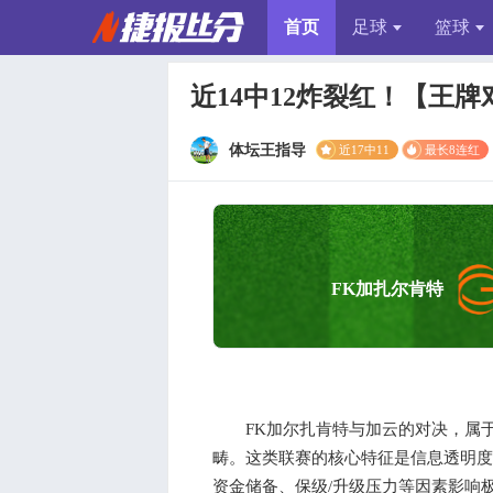
首页
足球
篮球
近14中12炸裂红！【王
体坛王指导
近17中11
最长8连红
FK加扎尔肯特
FK加尔扎肯特与加云的对决，属于
畴。这类联赛的核心特征是信息透明度
资金储备、保级/升级压力等因素影响