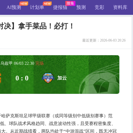
AI预测
计划单
捷报猫
预测
竞彩
资料库
牌对决】拿手菜品！必打！
最近更新：2026-06-03 20:26
乌兹甲 06/03 22:30
完场
0 : 0
加云
哈萨克斯坦足球甲级联赛（或同等级别中低级别赛事）范
低、球队战术风格趋同、战意波动性强，且受赛程密集度、
极大。从近期战绩看，两队均处于“中游混战”区间，既无冲冠