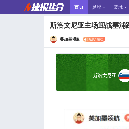
首页
足球
篮球
斯洛文尼亚主场迎战塞浦
美加墨领航
最长9连红
斯洛文尼亚