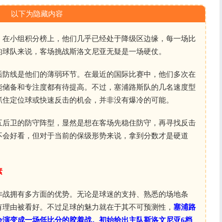
以下为隐藏内容
在小组积分榜上，他们几乎已经处于降级区边缘，每一场比
的球队来说，客场挑战斯洛文尼亚无疑是一场硬仗。
防线是他们的薄弱环节。在最近的国际比赛中，他们多次在
能储备和专注度都有待提高。不过，塞浦路斯队的几名速度型
抓住定位球或快速反击的机会，并非没有爆冷的可能。
后卫的防守阵型，显然是想在客场先稳住防守，再寻找反击
不会好看，但对于当前的保级形势来说，拿到分数才是硬道
素
战拥有多方面的优势。无论是球迷的支持、熟悉的场地条
有理由被看好。不过足球的魅力就在于其不可预测性，
塞浦路
会演变成一场低比分的胶着战。初始给出主队斯洛文尼亚6档