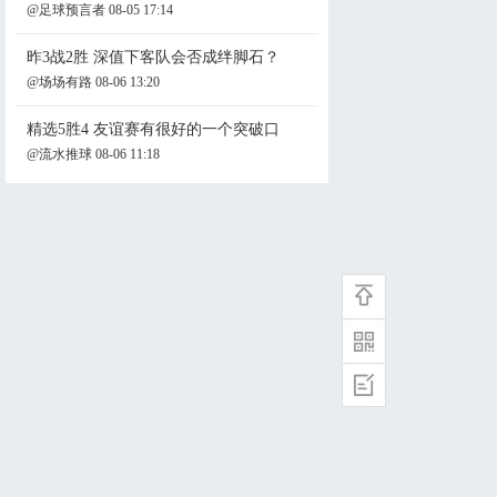
@足球预言者 08-05 17:14
昨3战2胜 深值下客队会否成绊脚石？
@场场有路 08-06 13:20
精选5胜4 友谊赛有很好的一个突破口
@流水推球 08-06 11:18