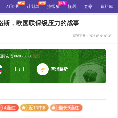
AI预测
计划单
捷报猫
预测
竞彩
资料库
路斯，欧国联保级压力的战事
最近更新：2026-06-04 09:38
国际友谊 06/05 00:00
完场
1 : 1
塞浦路斯