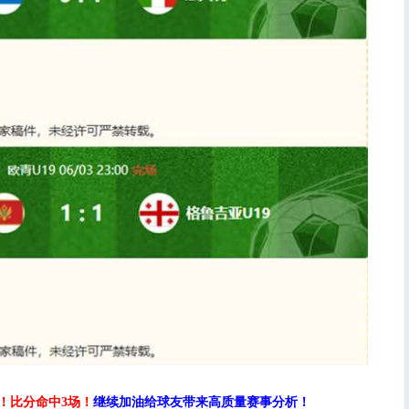
%！比分命中3场！
继续加油给球友带来高质量赛事分析！