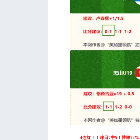
4连红！！昨日7中5！胜率72