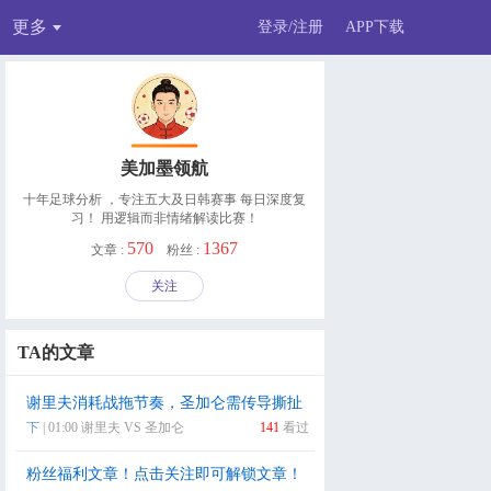
更多
登录/注册
APP下载
美加墨领航
十年足球分析 ，专注五大及日韩赛事 每日深度复
习！ 用逻辑而非情绪解读比赛！
570
1367
文章 :
粉丝 :
关注
TA的文章
谢里夫消耗战拖节奏，圣加仑需传导撕扯
下
| 01:00 谢里夫 VS 圣加仑
141
看过
粉丝福利文章！点击关注即可解锁文章！